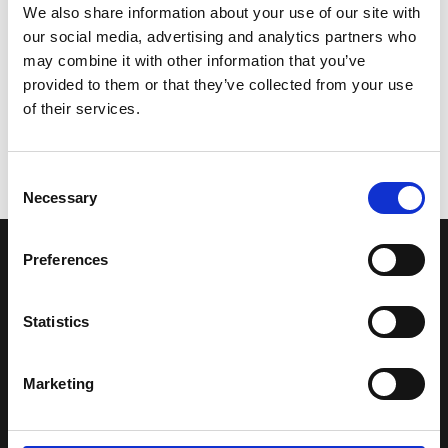
We also share information about your use of our site with
our social media, advertising and analytics partners who
may combine it with other information that you’ve
provided to them or that they’ve collected from your use
of their services.
Consent
Necessary
Selection
Preferences
LA NOSTRA MISSION
Statistics
Una comunità di appassionati della cultura tibetana che hanno
avuto modo di viaggiare e conoscere questa meravigliosa regione.
Una regione affascinante, densa di spiritualità che con i suoi
Marketing
paesaggi e la sua gente è capace di riempire il cuore.