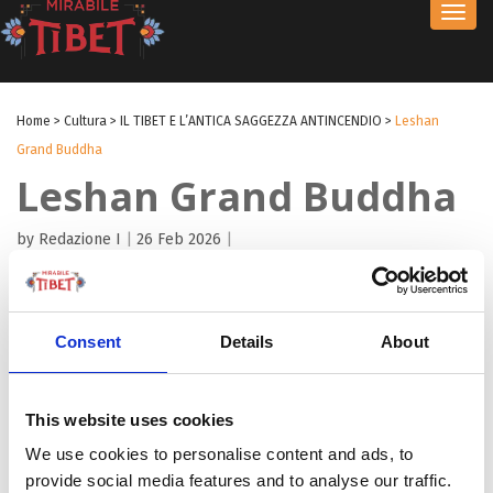
Toggl
navig
Home
>
Cultura
>
IL TIBET E L’ANTICA SAGGEZZA ANTINCENDIO
>
Leshan
Grand Buddha
Leshan Grand Buddha
by Redazione I
|
26 Feb 2026
|
Consent
Details
About
This website uses cookies
We use cookies to personalise content and ads, to
provide social media features and to analyse our traffic.