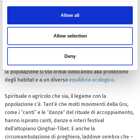
leader
spirituale venivano “trasportate” di monastero in
monastero sui dorsi di questo magnifico uccello. E in
Allow all
parte perché, arrivando per svernare subito dopo la
raccolta e migrando subito prima della semina
Allow selection
primaverile, la Gru ha sempre aiutato la popolazione a
seguire i giusti ritmi dei lavori agricoli. Un aspetto,
quest’ultimo, molto conosciuto per esempio a Shangri-
Deny
La – destinazione storica delle Gru dal collo nero, dove
la popolazione si sta ormai dedicando alla protezione
degli habitat e a un diverso
equilibrio ecologico
.
Spirituale o agricolo che sia, il legame con la
popolazione c’è. Tant’è che molti movimenti della Gru,
come i “canti” e le “danze” del rituale di accoppiamento,
hanno ispirato canti, danze e interi festival
dell’altopiano Qinghai-Tibet. E anche la
circumambulazione di preghiera, laddove sembra che –