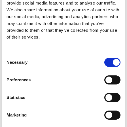
sull’altopiano vengono invece evitati grazie a delle
provide social media features and to analyse our traffic.
soluzioni davvero mirabili
.
We also share information about your use of our site with
our social media, advertising and analytics partners who
may combine it with other information that you’ve
provided to them or that they’ve collected from your use
of their services.
Consent
Necessary
Selection
Preferences
Considerata portatrice di pace e di buona fortuna, la
Statistics
Gru dal collo nero è stata venerata per secoli dal
Buddhismo tibetano. In parte perché considerata
Marketing
un’incarnazione del
sesto Dalai Lama
. In parte perché,
secondo la leggenda, le incarnazioni del precedente