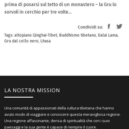
prima di posarsi sul tetto di un monastero – la Gru lo
sorvoli in cerchio per tre volte…
Condividi su:
Tags:
altopiano Qinghai-Tibet
,
Buddhismo tibetano
,
Dalai Lama
,
Gru dal collo nero
,
Lhasa
LA NOSTRA MISSION
Una comunità di appassionati della cultura tibetana che hanno
avuto modo di viaggiare e conoscere questa meravigliosa regione.
Una regione affascinante, densa di spiritualità che con i suoi
paesaggi e la sua gente è capace di riempire il cuore.