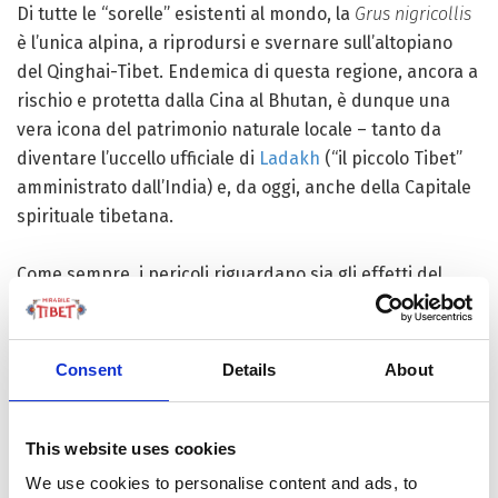
Di tutte le “sorelle” esistenti al mondo, la
Grus nigricollis
è l’unica alpina, a riprodursi e svernare sull’altopiano
del Qinghai-Tibet. Endemica di questa regione, ancora a
rischio e protetta dalla Cina al Bhutan, è dunque una
vera icona del patrimonio naturale locale – tanto da
diventare l’uccello ufficiale di
Ladakh
(“il piccolo Tibet”
amministrato dall’India) e, da oggi, anche della Capitale
spirituale tibetana.
Come sempre, i pericoli riguardano sia gli effetti del
cambiamento climatico, sia le attività umane. Parliamo
di desertificazione e di scomparsa dei prati o delle zone
umide nelle quali la Gru dal collo nero usa riprodursi, ma
Consent
Details
About
anche di inquinamento, caccia selvaggia, bracconaggio,
turismo irrispettoso o costruzioni che devastano gli
habitat. Senza dimenticare gli incidenti prevedibili,
This website uses cookies
come il contatto con la corrente elettrica, che
We use cookies to personalise content and ads, to