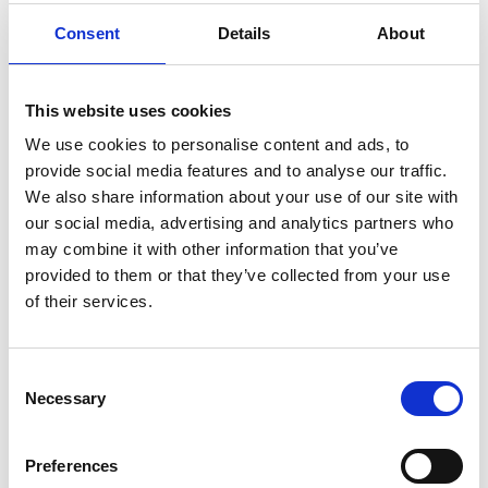
Consent
Details
About
This website uses cookies
We use cookies to personalise content and ads, to
provide social media features and to analyse our traffic.
We also share information about your use of our site with
our social media, advertising and analytics partners who
Barche tibetane. Per molto tempo, testimoni silenziosi –
may combine it with other information that you’ve
raffigurati nei
murales
di tutti i maggiori monasteri,
provided to them or that they’ve collected from your use
compreso il Tempo di Jokhang – della storia della città e,
of their services.
prima che venissero costruiti i ponti, unico mezzo per
attraversare il fiume Lhasa. Oggi, tra regate e danze,
Consent
una preziosa eredità culturale e una bellissima
Necessary
Selection
esperienza per gli ospiti. Che, oltre ad ammirarle
sull’acqua o nel
Museo del Tibet
, possono assistere
anche alla loro realizzazione su un’intelaiatura in rami di
Preferences