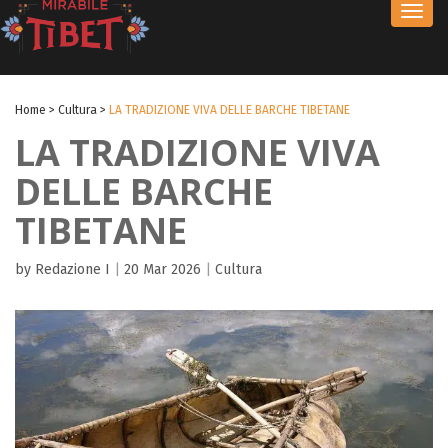
Toggl
navig
Home
>
Cultura
>
LA TRADIZIONE VIVA DELLE BARCHE TIBETANE
LA TRADIZIONE VIVA
DELLE BARCHE
TIBETANE
by Redazione I
|
20 Mar 2026
|
Cultura