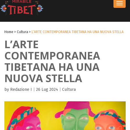
Toggl
navig
Home
>
Cultura
>
L’ARTE CONTEMPORANEA TIBETANA HA UNA NUOVA STELLA
L’ARTE
CONTEMPORANEA
TIBETANA HA UNA
NUOVA STELLA
by Redazione I
|
26 Lug 2024
|
Cultura