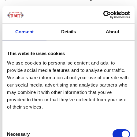
Consent
Details
About
This website uses cookies
We use cookies to personalise content and ads, to
provide social media features and to analyse our traffic.
We also share information about your use of our site with
our social media, advertising and analytics partners who
may combine it with other information that you’ve
Laureato nel 2015 a Lhasa, presso il Collegio d’Arte
provided to them or that they’ve collected from your use
dell’Università del Tibet, Trinley Dechen ha già all’attivo
of their services.
cinque mostre personali e dieci collettive. Peraltro,
cominciate a Venezia – a soli tre anni dal diploma.
Soprattutto, ha già uno stile sempre più riconoscibile e
Consent
Necessary
Selection
sempre più apprezzato. Per i suoi colori vibranti e per il