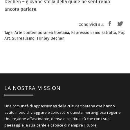
Dechen – giovane stella della quale ne sentiremo
ancora parlare.
Condividi su:
Tags:
Arte contemporanea tibetana
,
Espressionismo astratto
,
Pop
Art
,
Surrealismo
,
Trinley Dechen
LA NOSTRA MISSION
Una comunità di appassionati della cultura tibetana che hanno
avuto modo di viaggiare e conoscere questa meravigliosa regione.
Una regione affascinante, densa di spiritualità che con i suoi
paesaggi e la sua gente è capace di riempire il cuore.