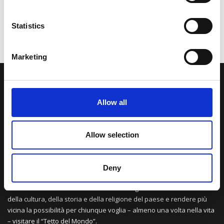
Statistics
Marketing
LA NOSTRA MISSION
Allow all
Una comunità di appassionati della cultura tibetana che hanno
avuto modo di viaggiare e conoscere questa meravigliosa regione.
Allow selection
Una regione affascinante, densa di spiritualità che con i suoi
paesaggi e la sua gente è capace di riempire il cuore.
Deny
Attraverso i nostri contributi cercheremo agevolare la conoscenza
della cultura, della storia e della religione del paese e rendere più
vicina la possibilità per chiunque voglia – almeno una volta nella vita
– visitare il “Tetto del Mondo”.