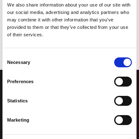
We also share information about your use of our site with
our social media, advertising and analytics partners who
may combine it with other information that you’ve
provided to them or that they’ve collected from your use
of their services.
Consent
Necessary
Selection
Preferences
LA NOSTRA MISSION
Statistics
Una comunità di appassionati della cultura tibetana che hanno
avuto modo di viaggiare e conoscere questa meravigliosa regione.
Una regione affascinante, densa di spiritualità che con i suoi
Marketing
paesaggi e la sua gente è capace di riempire il cuore.