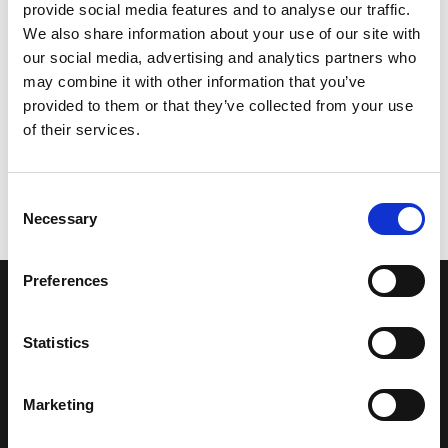
provide social media features and to analyse our traffic.
We also share information about your use of our site with
our social media, advertising and analytics partners who
may combine it with other information that you’ve
provided to them or that they’ve collected from your use
of their services.
Consent
Necessary
Selection
Preferences
LA NOSTRA MISSION
Statistics
Una comunità di appassionati della cultura tibetana che hanno
avuto modo di viaggiare e conoscere questa meravigliosa regione.
Marketing
Una regione affascinante, densa di spiritualità che con i suoi
paesaggi e la sua gente è capace di riempire il cuore.