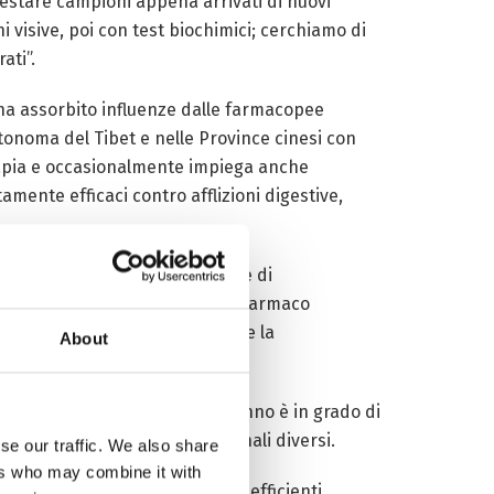
 testare campioni appena arrivati di nuovi
 visive, poi con test biochimici; cerchiamo di
ati”.
 ha assorbito influenze dalle farmacopee
utonoma del Tibet e nelle Province cinesi con
erapia e occasionalmente impiega anche
amente efficaci contro afflizioni digestive,
oni; ma ora, applicando tecniche di
empio”, continua Tashi Tso, “il farmaco
i, che non ne potevano garantire la
About
in questo senso”.
 preparati tradizionali; ogni anno è in grado di
rado di preparare 1042 medicinali diversi.
se our traffic. We also share
ers who may combine it with
 siti di produzione moderni ed efficienti,