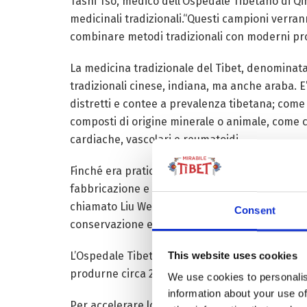
Tashi Tso, medico dell’Ospedale Tibetano di Qin
medicinali tradizionali.
“Questi campioni verranno
combinare metodi tradizionali con moderni protoc
La medicina tradizionale del Tibet, denominata 
tradizionali cinese, indiana, ma anche araba.
E
distretti e contee a prevalenza tibetana; come
composti di origine minerale o animale, come cer
cardiache, vascolari e reumatoidi.
Finché era praticata ‘artigianalmente’ i compost
fabbricazione e produzione moderna, si posson
chiamato Liu Wei Xiao Yao San, utile nei tratta
Consent
conservazione e l’efficacia, adesso abbiamo un
L’Ospedale Tibetano di Qinghai produce 368 farm
This website uses cookies
produrne circa 200 tonnellate. Attualmente esis
We use cookies to personalis
information about your use of
Per accelerare lo sviluppo della medicina tradi