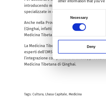
other information that you’ve
introducendo massicciamente la tecnologia mo
specializzate in queste produzioni; nel 2016 il lo
Consent
Necessary
Selection
Anche nella Provincia di Gansu quest’industria
(Qinghai, infatti è una Provincia a maggioranza
Medicina Tibetana di Qinghai studia gli effetti 
La Medicina Tibetana è stata inclusa nel 2006 
Deny
esperti dell’OMS.
“L’unico modo per la Medicina 
l’integrazione con pratiche di analisi, produzio
Medicina Tibetana di Qinghai.
Tags:
Cultura
,
Lhasa Capitale
,
Medicina