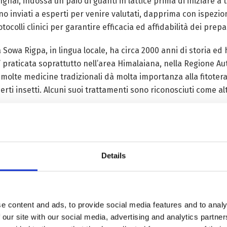
ghai, indossa un paio di guanti in lattice prima di iniziare a
 inviati a esperti per venire valutati, dapprima con ispezioni
olli clinici per garantire efficacia ed affidabilità dei prepar
Sowa Rigpa, in lingua locale, ha circa 2000 anni di storia ed
’ praticata soprattutto nell’area Himalaiana, nella Regione A
 molte medicine tradizionali dà molta importanza alla fitot
ti insetti. Alcuni suoi trattamenti sono riconosciuti come alt
i curativi potevano variare in dosi, efficacia, controindicazi
o standardizzare i dosaggi, facilitando la posologia.
“Per es
menti dell’apparato digestivo, veniva confezionato in cartocc
Details
a linea di produzione automatica che dà eccellenti garanzie 
aci riconosciuti ufficialmente come efficaci, tutti derivati da
tono 29 siti di produzione farmaceutica nella provincia, in g
e content and ads, to provide social media features and to analy
 our site with our social media, advertising and analytics partn
zionale la Cina ha incrementato gli investimenti per costruire