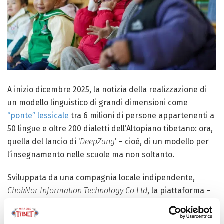
A inizio dicembre 2025, la notizia della realizzazione di
un modello linguistico di grandi dimensioni come
“ponte” lessicale
tra 6 milioni di persone appartenenti a
50 lingue e oltre 200 dialetti dell’Altopiano tibetano: ora,
quella del lancio di ‘
DeepZang
’ – cioè, di un modello per
l’insegnamento nelle scuole ma non soltanto.
Sviluppata da una compagnia locale indipendente,
ChokNor Information Technology Co Ltd
, la piattaforma –
che integra funzioni multiple – supporta l’interazione e i
dialoghi in Tibetano, Cinese Putonghua e Inglese, le