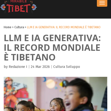
Toggl
navig
Home
>
Cultura
>
LLM E IA GENERATIVA: IL RECORD MONDIALE È TIBETANO
LLM E IA GENERATIVA:
IL RECORD MONDIALE
È TIBETANO
by Redazione I
|
24 Mar 2026
|
Cultura
Sviluppo