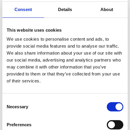
traduzioni in tempo reale, le trascrizioni
speech-to-text
Consent
Details
About
(cioè dal parlato alla forma scritta) e le ricerche
culturali. Andando, finora, ad accumulare quasi 70
milioni di collezioni di testi orali e scritti (corpora
This website uses cookies
linguistici) e più di 30.500 ore di dati vocali. Il tutto, nei 3
We use cookies to personalise content and ads, to
maggiori dialetti tibetani – a cominciare da quello di
provide social media features and to analyse our traffic.
Lhasa – e a supporto di 80 lingue.
We also share information about your use of our site with
our social media, advertising and analytics partners who
Parliamo del primo
LLM
tibetano registrato a livello
may combine it with other information that you’ve
nazionale di Intelligenza Artificiale generativa, già
provided to them or that they’ve collected from your use
riconosciuto dalla
World Record Certification Agency
of their services.
(WRCA). Progettato per funzionalità multilingue e
multimodali, che – secondo il fondatore della
compagnia, Tenzin Norbu – darà finalmente “una voce”
Consent
Necessary
alle lingue dei tanti gruppi etnici dell’Altopiano. Una voce
Selection
della quale sembra se ne sentisse il bisogno, vista la
quantità di
downloads
della applicazione (al ritmo medio
Preferences
di 4mila ogni 60 minuti) e il numero degli utenti saliti di