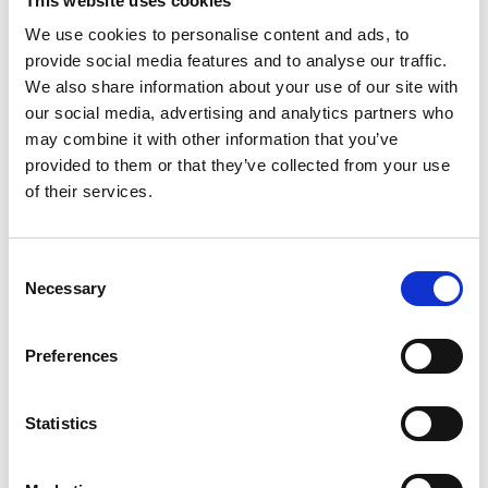
This website uses cookies
fiducia e altri con paura, alcuni stanno bene e sono felici
We use cookies to personalise content and ads, to
mentre altri sono poveri e infelici.
provide social media features and to analyse our traffic.
We also share information about your use of our site with
Per creare qualunque tipo di karma, sono necessarie
our social media, advertising and analytics partners who
quattro condizioni: primo, dobbiamo sapere ciò che sta
may combine it with other information that you’ve
accadendo intorno a noi, dobbiamo conoscere la
provided to them or that they’ve collected from your use
situazione. Secondo, dobbiamo avere l’intenzione di
of their services.
compiere una certa azione. Terzo, dobbiamo compierla
o fare sì che qualcuno la compia per conto nostro (cosa
Consent
che produce uguali conseguenze karmiche). Quarto,
Necessary
Selection
dobbiamo essere soddisfatti di ciò che è accaduto.
Sia che compiamo un’azione positiva, sia che compiamo
Preferences
un’azione nociva, se queste quattro condizioni sono
presenti il karma prodotto avrà la sua massima forza. Le
Statistics
impressioni accumulate nella nostra mente avranno un
grande potere e porteranno risultati futuri. Quindi