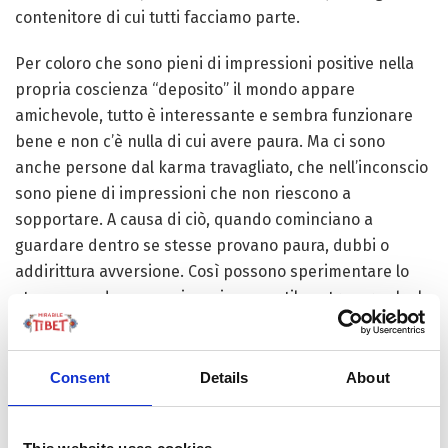
contenitore di cui tutti facciamo parte.
Per coloro che sono pieni di impressioni positive nella
propria coscienza “deposito” il mondo appare
amichevole, tutto è interessante e sembra funzionare
bene e non c’è nulla di cui avere paura. Ma ci sono
anche persone dal karma travagliato, che nell’inconscio
sono piene di impressioni che non riescono a
sopportare. A causa di ciò, quando cominciano a
guardare dentro se stesse provano paura, dubbi o
addirittura avversione. Così possono sperimentare lo
stesso mondo come minaccioso e ostile, o trovare che la
propria vita non funzioni nel modo migliore.
Tuttavia il karma non è qualcosa che ci accompagna
Consent
Details
About
soltanto da questa vita. Poiché la mente esiste da un
tempo senza inizio, anche il karma è senza inizio;
questo è il motivo per cui alcuni guardano il mondo con