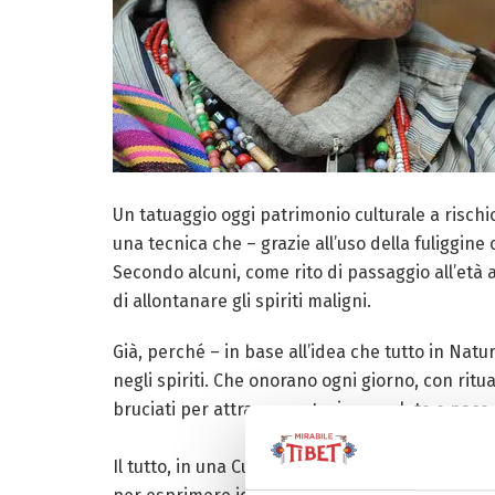
Un tatuaggio oggi patrimonio culturale a rischi
una tecnica che – grazie all’uso della fuliggin
Secondo alcuni, come rito di passaggio all’età 
di allontanare gli spiriti maligni.
Già, perché – in base all’idea che tutto in Natu
negli spiriti. Che onorano ogni giorno, con ritu
bruciati per attrarre protezione, salute e pace.
Il tutto, in una Cultura che per secoli rimane o