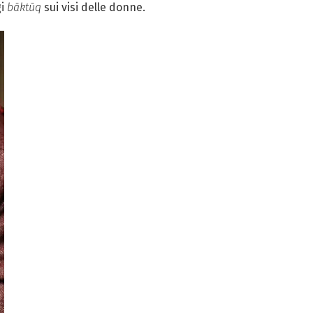
gi
bāktūq
sui visi delle donne.