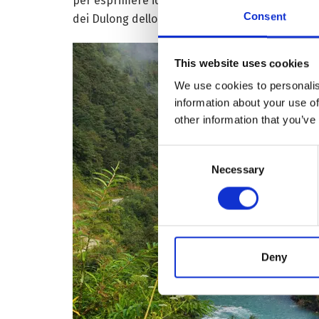
per esprimere idee ed emozioni. Che solo negli
Consent
dei Dulong dello Yunnan, un alfabeto ufficiale ch
This website uses cookies
We use cookies to personalis
information about your use of
other information that you’ve
Consent
Necessary
Selection
Deny