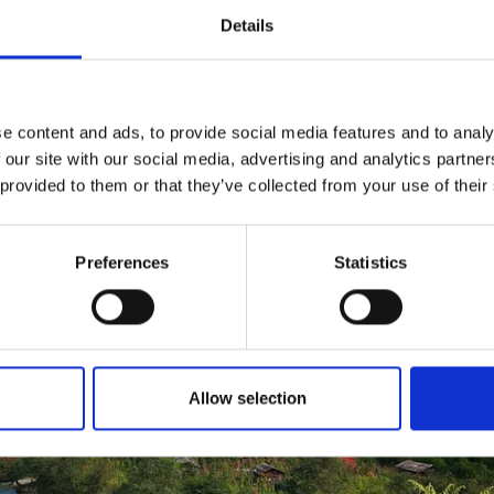
 anni ’50, nel Myanmar, sviluppa la scrittura
Riwang
basata sul
Details
e riesce a rappresentare tutti i dialetti regionali.
e content and ads, to provide social media features and to analy
 our site with our social media, advertising and analytics partn
 provided to them or that they’ve collected from your use of their
Preferences
Statistics
Allow selection