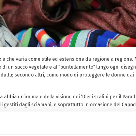
o e che varia come stile ed estensione da regione a regione. M
e o di un succo vegetale e al “puntellamento” lungo ogni diseg
adulta; secondo altri, come modo di proteggere le donne dai r
ra abbia un’anima e della visione dei ‘Dieci scalini per il Par
ali gestiti dagli sciamani, e soprattutto in occasione del Capo
rale. Che intaglia il legno per registrare e trasmettere le inf