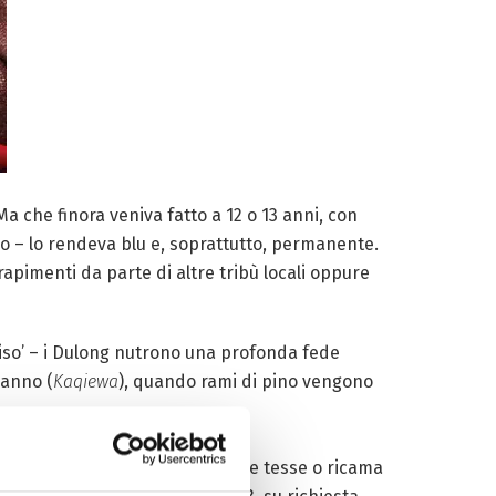
a che finora veniva fatto a 12 o 13 anni, con
no – lo rendeva blu e, soprattutto, permanente.
apimenti da parte di altre tribù locali oppure
adiso’ – i Dulong nutrono una profonda fede
danno (
Kaqiewa
), quando rami di pino vengono
ormazioni, crea nodi per contare e tesse o ricama