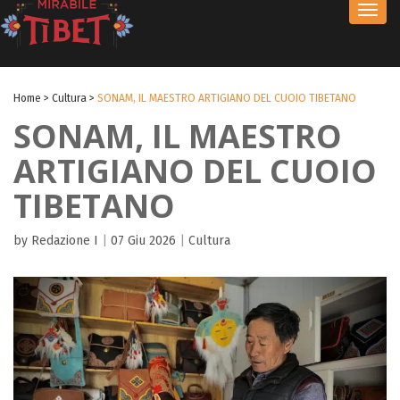
Toggl
navig
Home
>
Cultura
>
SONAM, IL MAESTRO ARTIGIANO DEL CUOIO TIBETANO
SONAM, IL MAESTRO
ARTIGIANO DEL CUOIO
TIBETANO
by Redazione I
|
07 Giu 2026
|
Cultura