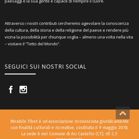
paesaggi e la sua gente è capace di riempire il cuore.
Attraverso i nostri contributi cercheremo agevolare la conoscenza
della cultura, della storia e della religione del paese e rendere più
vicina la possibilità per chiunque voglia – almeno una volta nella vita
– visitare il “Tetto del Mondo”.
SEGUICI SUI NOSTRI SOCIAL
Mirabile Tibet è un’associazione riconosciuta giuridicamente
con finalità culturali e ricreative, costituita il 9 maggio 2018.
La sede è nel Comune di Aci Castello (CT), rif. C.F.