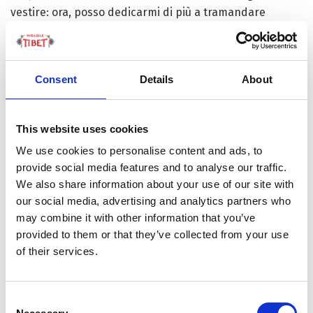
vestire: ora, posso dedicarmi di più a tramandare
questa Arte”. Infatti, tutti e tre i figli hanno imparato a
lavorare il cuoio e anche i nipoti si stanno avvicinandosi
a un artigianato che riesce sia a preservare il prezioso
Consent
Details
About
patrimonio culturale immateriale, sia a portare una
nuova prosperità agli abitanti del villaggio. Già – perché
nel giugno del 2014, con un capitale sociale di 300mila
This website uses cookies
yuan (più di 38,4mila euro), Sonam Wangdu ha fondato
We use cookies to personalise content and ads, to
un’impresa: la
Xiangshui Ethnic Leather Crafts Company,
provide social media features and to analyse our traffic.
Inc
. Che si attiene alle tecniche puramente artigianali,
We also share information about your use of our site with
preservando così le radici culturali.
our social media, advertising and analytics partners who
may combine it with other information that you’ve
Degli oltre 30 dipendenti (uno dei quali nella foto), molti
provided to them or that they’ve collected from your use
non avevano competenze artigianali né opportunità di
of their services.
lavoro, oppure soffrivano di limitazioni fisiche e
difficoltà economiche che rendevano la loro vita difficile.
Grazie alla paziente guida e al sostegno di Sonam
Consent