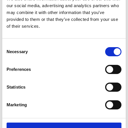
our social media, advertising and analytics partners who
may combine it with other information that you’ve
provided to them or that they’ve collected from your use
FOCUS TIBET
of their services.
SULLA VETTA DELLO XIZANG, DOVE IL VENTO
SOFFIA LO SPIRITO DI BUDDHA
Consent
Necessary
Selection
Preferences
Statistics
Marketing