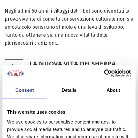
Negli ultimi 60 anni, i villaggi del Tibet sono diventati la
prova vivente di come la conservazione culturale non sia
un ostacolo bensì uno stimolo e una leva di sviluppo.
Tanto da ottenere sia una nuova vitalità delle
plurisecolari tradizioni...
LA NUOVA VITA DEI SHERPA
14
TIBETANI
MAR
by Redazione I
|
Sviluppo
Turismo
Consent
Details
About
Siamo a Zhentang, in una contea della città di Shigatse
al confine con il Nepal. Ai piedi dell’Everest tibetano
This website uses cookies
Qomolangma e circondata di foreste, dove a circa 2mila
metri sul mare vivono gli Sherpa. Che non sono un
We use cookies to personalise content and ads, to
mestiere bensì...
provide social media features and to analyse our traffic.
We also share information about your use of our site with