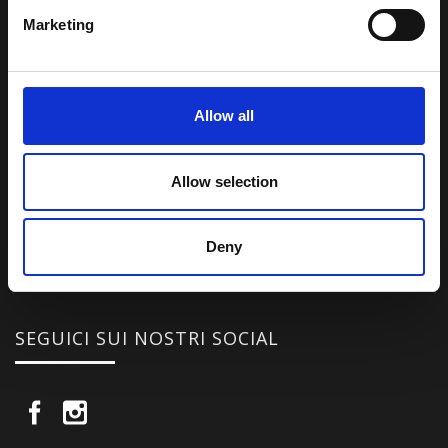
Marketing
Una comunità di appassionati della cultura tibetana che hanno
avuto modo di viaggiare e conoscere questa meravigliosa regione.
Una regione affascinante, densa di spiritualità che con i suoi
Allow all
paesaggi e la sua gente è capace di riempire il cuore.
Allow selection
Attraverso i nostri contributi cercheremo agevolare la conoscenza
della cultura, della storia e della religione del paese e rendere più
vicina la possibilità per chiunque voglia – almeno una volta nella vita
Deny
– visitare il “Tetto del Mondo”.
SEGUICI SUI NOSTRI SOCIAL