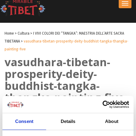
Toggl
navig
Home
>
Cultura
>
I VIVI COLORI DEI “TANGKA”: MAESTRIA DELL’ARTE SACRA
TIBETANA
>
vasudhara-tibetan-prosperity-deity-buddhist-tangka-thangka-
painting-five
vasudhara-tibetan-
prosperity-deity-
buddhist-tangka-
thangka-painting-five
by michele
|
21 Nov 2016
|
Consent
Details
About