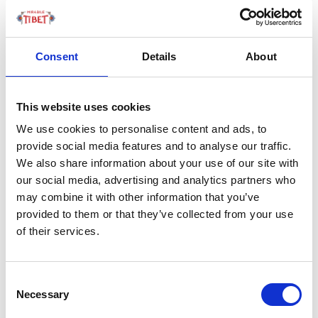
di conseguenza visivamente venerati e portati in
processione durante le feste tradizionali.
La preparazione di un Tangka non è molto complessa e
Consent
Details
About
consiste di un supporto in tela teso su un primo telaio
che a sua volta risulta sospeso con dei lacci su un’altra
This website uses cookies
intelaiatura provvisoria.
We use cookies to personalise content and ads, to
La tela viene apprettata con colla proteica e
provide social media features and to analyse our traffic.
successivamente un composto di materiale bianco o
We also share information about your use of our site with
our social media, advertising and analytics partners who
colorato misto a colla animale; si conclude il processo
may combine it with other information that you’ve
lisciando entrambi i lati sino ad ottenere una giusta
provided to them or that they’ve collected from your use
levigatura. A questo punto si vede la maestria
of their services.
dell’artista. Il pittore, infatti, per posizionare i
personaggi fa uso di una serie di linee e reticoli cosicché
le forme geometriche così disegnate corrisponderanno
Consent
ognuna ad una specifica divinità. Anche le proporzioni,
Necessary
Selection
gli spazi e la disposizione seguono una logica ben