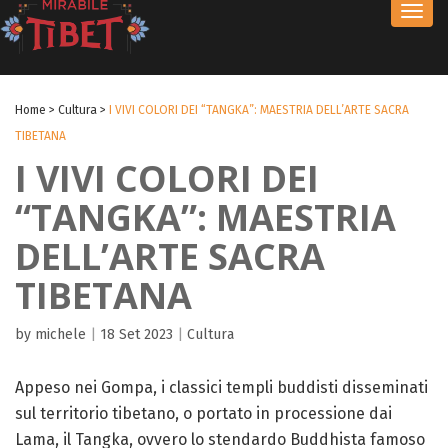
Toggl
navig
Home
>
Cultura
>
I VIVI COLORI DEI “TANGKA”: MAESTRIA DELL’ARTE SACRA
TIBETANA
I VIVI COLORI DEI
“TANGKA”: MAESTRIA
DELL’ARTE SACRA
TIBETANA
by michele
|
18 Set 2023
|
Cultura
Appeso nei Gompa, i classici templi buddisti disseminati
sul territorio tibetano, o portato in processione dai
Lama, il Tangka, ovvero lo stendardo Buddhista famoso