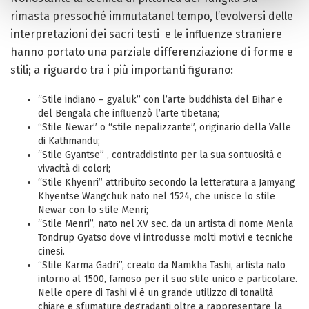
rimasta pressoché immutatanel tempo, l’evolversi delle
interpretazioni dei sacri testi e le influenze straniere
hanno portato una parziale differenziazione di forme e
stili; a riguardo tra i più importanti figurano:
“Stile indiano – gyaluk” con l’arte buddhista del Bihar e
del Bengala che influenzò l’arte tibetana;
“Stile Newar” o “stile nepalizzante”, originario della Valle
di Kathmandu;
“Stile Gyantse” , contraddistinto per la sua sontuosità e
vivacità di colori;
“Stile Khyenri” attribuito secondo la letteratura a Jamyang
Khyentse Wangchuk nato nel 1524, che unisce lo stile
Newar con lo stile Menri;
“Stile Menri”, nato nel XV sec. da un artista di nome Menla
Tondrup Gyatso dove vi introdusse molti motivi e tecniche
cinesi.
“Stile Karma Gadri”, creato da Namkha Tashi, artista nato
intorno al 1500, famoso per il suo stile unico e particolare.
Nelle opere di Tashi vi è un grande utilizzo di tonalità
chiare e sfumature degradanti oltre a rappresentare la