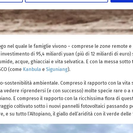
go nel quale le famiglie vivono – comprese le zone remote e di f
 investimento di 95,4 miliardi yuan (più di 12 miliardi di euro) 
mide, acque, ghiacciai e vita selvatica. E con la messa sotto t
ESCO (come
Kanbula
e
Siguniang
).
co-sostenibilità ambientale. Compreso il rapporto con la vita s
vedere riprendersi (e con successo) molte specie rare o a ri
opiano. E compreso il rapporto con la ricchissima flora di quest
ggio coltivato sotto i nuovi pannelli fotovoltaici passando per
e, e su tutto l’Altopiano, il giallo dell’aridità con il verde delle 