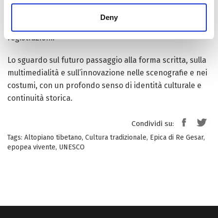
folk
nonché 20 istituti di ricerca, la formazione di
Deny
centinaia di giovani e la raccolta di migliaia di ore di
registrazioni.
Lo sguardo sul futuro passaggio alla forma scritta, sulla
multimedialità e sull’innovazione nelle scenografie e nei
costumi, con un profondo senso di identità culturale e
continuità storica.
Condividi su:
Tags:
Altopiano tibetano
,
Cultura tradizionale
,
Epica di Re Gesar
,
epopea vivente
,
UNESCO