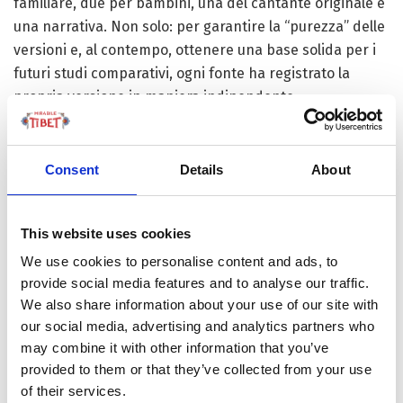
familiare, due per bambini, una del cantante originale e
una narrativa. Non solo: per garantire la “purezza” delle
versioni e, al contempo, ottenere una base solida per i
futuri studi comparativi, ogni fonte ha registrato la
propria versione in maniera indipendente.
Antico racconto popolare, l’Epica di Re Gesar è stata
iscritta nella lista del patrimonio immateriale UNESCO
Consent
Details
About
nel 2009. Ed è considerata una delle più ampie e
consistenti epopee “viventi” dell’Umanità per via della
sua plurisecolare trasmissione orale che – a ogni
This website uses cookies
generazione di bardi e cantastorie – ha continuato (e
We use cookies to personalise content and ads, to
continua) ad arricchirsi. Con differenze da regione a
provide social media features and to analyse our traffic.
regione. Infatti, i maestri tibetani portano specchi di
We also share information about your use of our site with
bronzo e usano espressioni facciali, effetti sonori e
our social media, advertising and analytics partners who
gesti per “rafforzare” il canto, mentre quelli mongoli
may combine it with other information that you’ve
provided to them or that they’ve collected from your use
portano violini e alternano canti melodici improvvisati a
of their services.
narrazioni.