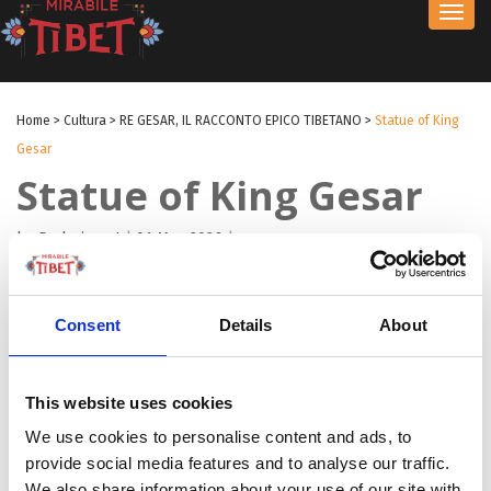
Toggl
navig
Home
>
Cultura
>
RE GESAR, IL RACCONTO EPICO TIBETANO
>
Statue of King
Gesar
Statue of King Gesar
by Redazione I
|
01 Mag 2026
|
Consent
Details
About
This website uses cookies
We use cookies to personalise content and ads, to
provide social media features and to analyse our traffic.
We also share information about your use of our site with