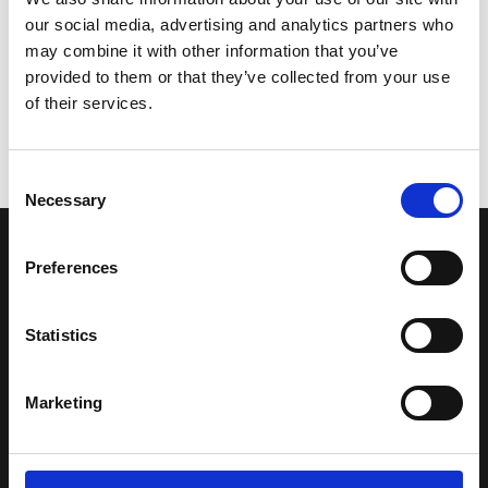
our social media, advertising and analytics partners who
may combine it with other information that you’ve
provided to them or that they’ve collected from your use
of their services.
Consent
Necessary
Selection
LA NOSTRA MISSION
Preferences
Una comunità di appassionati della cultura tibetana che hanno
Statistics
avuto modo di viaggiare e conoscere questa meravigliosa regione.
Una regione affascinante, densa di spiritualità che con i suoi
paesaggi e la sua gente è capace di riempire il cuore.
Marketing
Attraverso i nostri contributi cercheremo agevolare la conoscenza