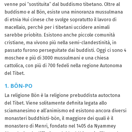
venne poi “sostituita” dal buddismo tibetano. Oltre al
buddismo e al Bön, esiste una minoranza mussulmana
di etnia Hui cinese che svolge sopratutto il lavoro di
macellaio, perchè per i tibetani uccidere animali
sarebbe priobito. Esistono anche piccole comunità
cristiane, ma vivono più nella semi-clandestinità, in
passato furono perseguitate dai buddisti. Oggi ci sono 4
moschee e più di 3000 mussulmani e una chiesa
cattolica, con più di 700 fedeli nella regione Autonoma
del Tibet.
1. BÖN-PO
La religione Bön è la religione prebuddista autoctona
del Tibet. Viene solitamente definita legata allo
sciamanesimo e all’animismo ed esistono ancora diversi
monasteri buddhisti-bön, il maggiore dei quali è il
monastero di Menri, fondato nel 1405 da Nyammey