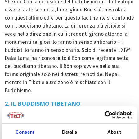
Sherab. Con la diffusione del buddhismo in Tibet e dopo
essere stato sconfitta, la religione Bon si è mescolata
con quest’ultimo ed è per questo facilmente si confonde
con il buddismo tibetano. La differenza più visibile si
vede nella direzione in cui i credenti girano attorno ai
monumenti religiosi: lo fanno in senso antiorario – i
buddisti lo fanno in senso orario. Solo di recente il XIV°
Dalai Lama ha riconosciuto il Bön come legittima setta
del buddismo tibetano. Il Bön sopravvive nella sua
forma originale solo nei distretti remoti del Nepal,
mentre in Tibet e altre zone è mischiato con il
Buddhismo.
2. IL BUDDISMO TIBETANO
Il Buddhismo fu introdotto in Tibet dopo il 700 dai
maestri tantrici Atisha e Padmasambhava, con l’aiuto
del mitico re Songtsen Gampo, ed espandendosi
Consent
Details
About
sull’altopiano si è mischiato con la religione originaria, il