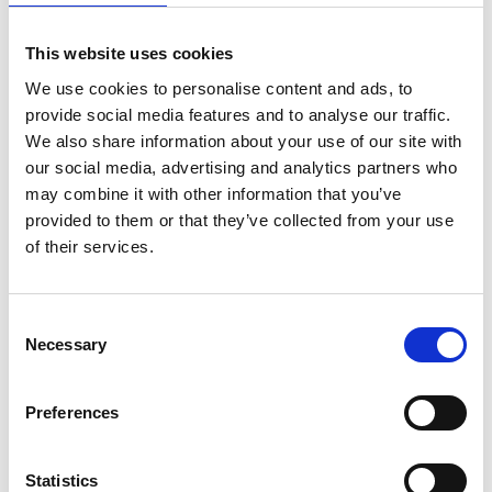
Bon, dando vita al Buddhismo tibetano così come lo si
conosce oggi. Questa forma di Buddhismo è ricca di
This website uses cookies
figure come demoni e spiriti, non propriamente
We use cookies to personalise content and ads, to
appartenenti alla dottrina buddhista, ma appunto
provide social media features and to analyse our traffic.
derivanti dall’antica religione, a testimonianza del forte
We also share information about your use of our site with
legame dei tibetani con la natura che li circonda.
our social media, advertising and analytics partners who
may combine it with other information that you’ve
Inoltre sono forti le influenze dello yoga indiano, portato
provided to them or that they’ve collected from your use
dai maestri Milarepa e Marpha. Come in altre religioni
of their services.
anche nel Buddhismo tibetano, chiamato anche
Mahayana e Vajrayana, ci sono diverse scuole che
Consent
hanno insegnamenti e dottrine differenti. Le quattro
Necessary
Selection
scuola del Tibet sono :
2. Nyingma-Pa, Kagyu-Pa, Sakya-pa e Gelug-
Preferences
Pa.
E similmente ad altri credi, anche nel Buddhismo
Statistics