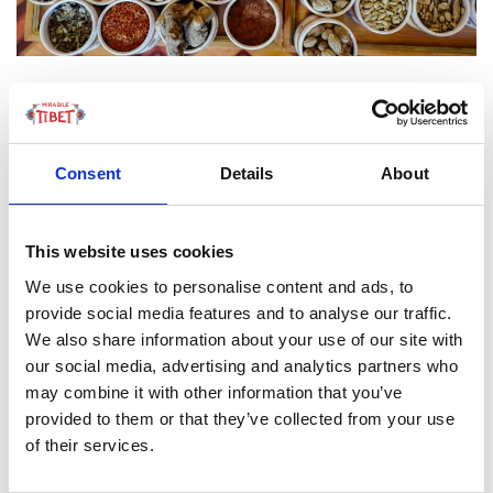
Infatti, tra erbe officinali, legni aromatici, resine e
spezie, l’incenso tibetano contiene circa 30 ingredienti
naturali: lo zafferano, l’erba di loto delle nevi, l’ibisco, il
Consent
Details
About
carpino rosso, rosso, il sandalo rosso, il sandalo bianco,
il cipresso tibetano, il pino o il cedro, il rododendro, il
legno di agar, la corteccia del tabu-no-ki (l’alloro
This website uses cookies
giapponese), l’emblica (o uva spina indiana, molto usata
We use cookies to personalise content and ads, to
nella Medicina Ayurvedica), il borneolo, il mirabolano (o
provide social media features and to analyse our traffic.
pruno rusticano), la mirra, il l’ambra, il franchincenso, la
We also share information about your use of our site with
colofonia, i chiodi di garofano, il cardamomo, la
our social media, advertising and analytics partners who
cannella, il muschio, la curcuma, la liquirizia, il fungo
may combine it with other information that you’ve
“bruco” cinese e – qualche volta – la polvere di perla,
provided to them or that they’ve collected from your use
agata e turchese. Ingredienti macinati insieme,
of their services.
trasformati grazie a un po’ di acqua in una pasta e