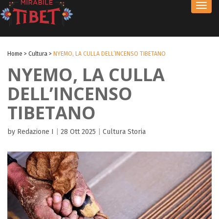
Toggl
navig
Home
>
Cultura
>
NYEMO, LA CULLA DELL’INCENSO TIBETANO
NYEMO, LA CULLA
DELL’INCENSO
TIBETANO
by Redazione I
|
28 Ott 2025
|
Cultura
Storia