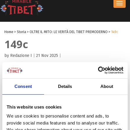
Toggl
navig
Home
>
Storia
>
OLTRE IL MITO: LE VERITÀ DEL TIBET PREMODERNO
>
149c
149c
by Redazione I
|
21 Nov 2025
|
Consent
Details
About
This website uses cookies
We use cookies to personalise content and ads, to
provide social media features and to analyse our traffic.
We also share information about your use of our site with