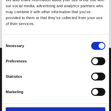
our social media, advertising and analytics partners who
may combine it with other information that you’ve
provided to them or that they’ve collected from your use
of their services.
Consent
Necessary
Selection
LA NOSTRA MISSION
Preferences
Una comunità di appassionati della cultura tibetana che hanno
Statistics
avuto modo di viaggiare e conoscere questa meravigliosa regione.
Una regione affascinante, densa di spiritualità che con i suoi
paesaggi e la sua gente è capace di riempire il cuore.
Marketing
Attraverso i nostri contributi cercheremo agevolare la conoscenza