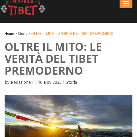
Toggl
navig
Home
>
Storia
>
OLTRE IL MITO: LE VERITÀ DEL TIBET PREMODERNO
OLTRE IL MITO: LE
VERITÀ DEL TIBET
PREMODERNO
by Redazione I
|
16 Nov 2025
|
Storia