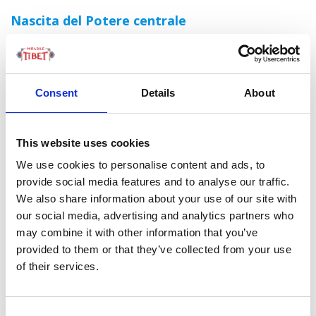
Nascita del Potere centrale
Un altro elemento poco conosciuto è il ruolo
fondamentale delle alleanze esterne.
Il titolo stesso di ‘
Dalai Lama
’ non nasce in Tibet ma
Consent
Details
About
nella cultura mongola. E l’ascesa politica dei
leader
spirituali tibetani accade nel 1642 – quando l’esercito
dell’allora Khan interviene a favore della Scuola Gelug,
This website uses cookies
instaurando a Lhasa una nuova forma di governo
We use cookies to personalise content and ads, to
teocratico. È a partire da quel momento che l’autorità
provide social media features and to analyse our traffic.
politica del Dalai Lama inizia a consolidarsi, anche se
We also share information about your use of our site with
con una supremazia limitata: molte regioni orientali del
our social media, advertising and analytics partners who
Tibet, come le storiche Amdo e Kham, rimangono infatti
may combine it with other information that you’ve
per decenni fuori dal controllo effettivo del governo
provided to them or that they’ve collected from your use
Gelug.
of their services.
L’immagine di un Tibet unito sotto il Dalai Lama è
dunque frutto di una lettura retrospettiva e un po’
Consent