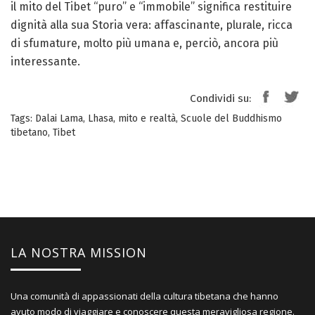
il mito del Tibet “puro” e “immobile” significa restituire
dignità alla sua Storia vera: affascinante, plurale, ricca
di sfumature, molto più umana e, perciò, ancora più
interessante.
Condividi su:
Tags:
Dalai Lama
,
Lhasa
,
mito e realtà
,
Scuole del Buddhismo
tibetano
,
Tibet
LA NOSTRA MISSION
Una comunità di appassionati della cultura tibetana che hanno
avuto modo di viaggiare e conoscere questa meravigliosa regione.