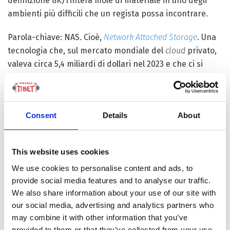
definizione 8K) l’intera mole di materiale in uno degli
ambienti più difficili che un regista possa incontrare.
Parola-chiave: NAS. Cioè,
Network Attached Storage
. Una
tecnologia che, sul mercato mondiale del
cloud
privato,
valeva circa 5,4 miliardi di dollari nel 2023 e che ci si
aspetta raddoppi entro il 2030. Perché tra fotografie,
video, file di lavoro e contenuti creativi in generale, il
volume di dati quotidianamente generato è in continua
Consent
Details
About
espansione. A richiedere un “magazzino” personale,
sicuro e in ogni momento accessibile.
This website uses cookies
We use cookies to personalise content and ads, to
provide social media features and to analyse our traffic.
We also share information about your use of our site with
our social media, advertising and analytics partners who
may combine it with other information that you’ve
provided to them or that they’ve collected from your use