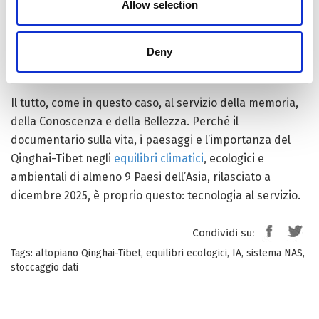
Allow selection
modo da “smentire” entrambe le cose. Usando l’IA per
aiutare gli utenti a cercare e classificare fotografie e
video e ottenendo, così, un’esperienza più vicina a uno
Deny
smartphone
che a un
server
.
Il tutto, come in questo caso, al servizio della memoria,
della Conoscenza e della Bellezza. Perché il
documentario sulla vita, i paesaggi e l’importanza del
Qinghai-Tibet negli
equilibri climatici
, ecologici e
ambientali di almeno 9 Paesi dell’Asia, rilasciato a
dicembre 2025, è proprio questo: tecnologia al servizio.
Condividi su:
Tags:
altopiano Qinghai-Tibet
,
equilibri ecologici
,
IA
,
sistema NAS
,
stoccaggio dati