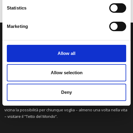
Statistics
Marketing
LA NOSTRA MISSION
Allow all
Una comunità di appassionati della cultura tibetana che hanno
avuto modo di viaggiare e conoscere questa meravigliosa regione.
Una regione affascinante, densa di spiritualità che con i suoi
Allow selection
paesaggi e la sua gente è capace di riempire il cuore.
Deny
Attraverso i nostri contributi cercheremo agevolare la conoscenza
della cultura, della storia e della religione del paese e rendere più
vicina la possibilità per chiunque voglia – almeno una volta nella vita
– visitare il “Tetto del Mondo”.