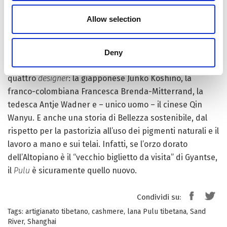
Una storia di donne per le donne, perché la ‘Sand River’,
Allow selection
fondata a Shanghai da una giovane nata sull’
altopiano
mongolo di Alashan
(assieme a quello tibetano, patria
del miglior
cashmere
al mondo), oggi crea lavoro per
Deny
delle artigiane tibetane grazie alle competenze di
quattro
designer
: la giapponese Junko Koshino, la
franco-colombiana Francesca Brenda-Mitterrand, la
tedesca Antje Wadner e – unico uomo – il cinese Qin
Wanyu. E anche una storia di Bellezza sostenibile, dal
rispetto per la pastorizia all’uso dei pigmenti naturali e il
lavoro a mano e sui telai. Infatti, se l’orzo dorato
dell’Altopiano è il “vecchio biglietto da visita” di Gyantse,
il
Pulu
è sicuramente quello nuovo.
Condividi su:
Tags:
artigianato tibetano
,
cashmere
,
lana Pulu tibetana
,
Sand
River
,
Shanghai