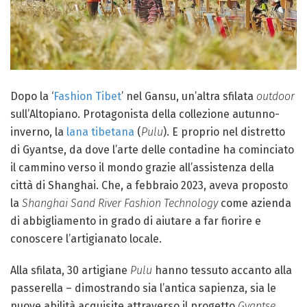
Dopo la ‘
Fashion Tibet
’ nel Gansu, un’altra sfilata
outdoor
sull’Altopiano. Protagonista della collezione autunno-
inverno, la
lana tibetana
(
Pulu
). E proprio nel distretto
di Gyantse, da dove l’arte delle contadine ha cominciato
il cammino verso il mondo grazie all’assistenza della
città di Shanghai. Che, a febbraio 2023, aveva proposto
la
Shanghai Sand River Fashion Technology
come azienda
di abbigliamento in grado di aiutare a far fiorire e
conoscere l’artigianato locale.
Alla sfilata, 30 artigiane
Pulu
hanno tessuto accanto alla
passerella – dimostrando sia l’antica sapienza, sia le
nuove abilità acquisite attraverso il progetto
Gyantse