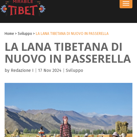
Toggl
navig
Home
>
Sviluppo
>
LA LANA TIBETANA DI NUOVO IN PASSERELLA
LA LANA TIBETANA DI
NUOVO IN PASSERELLA
by Redazione I
|
17 Nov 2024
|
Sviluppo