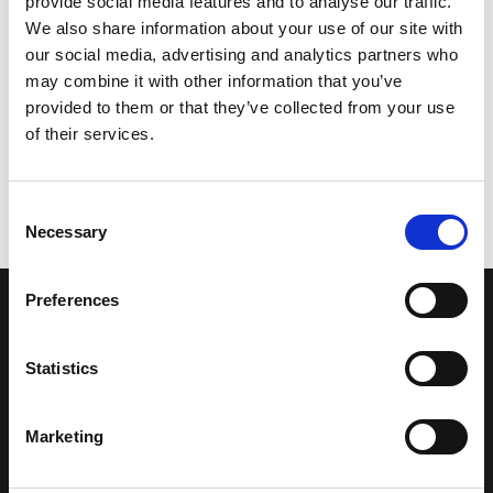
provide social media features and to analyse our traffic.
We also share information about your use of our site with
our social media, advertising and analytics partners who
may combine it with other information that you’ve
provided to them or that they’ve collected from your use
of their services.
Consent
Necessary
Selection
Preferences
LA NOSTRA MISSION
Statistics
Una comunità di appassionati della cultura tibetana che hanno
avuto modo di viaggiare e conoscere questa meravigliosa regione.
Marketing
Una regione affascinante, densa di spiritualità che con i suoi
paesaggi e la sua gente è capace di riempire il cuore.