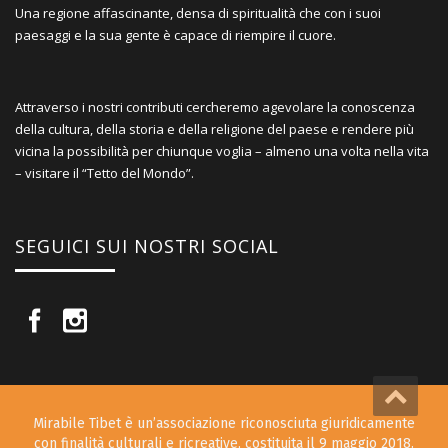
Una regione affascinante, densa di spiritualità che con i suoi
paesaggi e la sua gente è capace di riempire il cuore.
Attraverso i nostri contributi cercheremo agevolare la conoscenza
della cultura, della storia e della religione del paese e rendere più
vicina la possibilità per chiunque voglia – almeno una volta nella vita
– visitare il “Tetto del Mondo”.
SEGUICI SUI NOSTRI SOCIAL
Mirabile Tibet è un’associazione riconosciuta giuridicamente
con finalità culturali e ricreative, costituita il 9 maggio 2018.