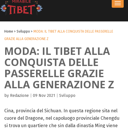
Toggl
navig
Home
>
Sviluppo
>
MODA: IL TIBET ALLA CONQUISTA DELLE PASSERELLE
GRAZIE ALLA GENERAZIONE Z
MODA: IL TIBET ALLA
CONQUISTA DELLE
PASSERELLE GRAZIE
ALLA GENERAZIONE Z
by Redazione
|
09 Nov 2021
|
Sviluppo
Cina, provincia del Sichuan. In questa regione sita nel
cuore del Dragone, nel capoluogo provinciale Chengdu
si trova un quartiere che sin dalla dinastia Ming viene