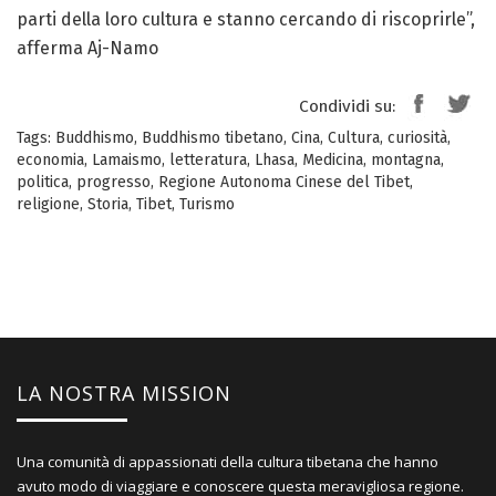
parti della loro cultura e stanno cercando di riscoprirle”,
afferma Aj-Namo
Condividi su:
Tags:
Buddhismo
,
Buddhismo tibetano
,
Cina
,
Cultura
,
curiosità
,
economia
,
Lamaismo
,
letteratura
,
Lhasa
,
Medicina
,
montagna
,
politica
,
progresso
,
Regione Autonoma Cinese del Tibet
,
religione
,
Storia
,
Tibet
,
Turismo
LA NOSTRA MISSION
Una comunità di appassionati della cultura tibetana che hanno
avuto modo di viaggiare e conoscere questa meravigliosa regione.