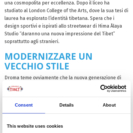
una cosmopolita per eccellenza. Dopo il liceo ha
studiato al London College of the Arts, dove la sua tesi di
laurea ha esplorato l’identità tibetana. Spera che i
design sportivi e ispirati allo streetwear di Hima Ālaya
Studio “daranno una nuova impressione del Tibet”
soprattutto agli stranieri.
MODERNIZZARE UN
VECCHIO STILE
Droma teme ovviamente che la nuova generazione di
tibetani possa perdere del tutto la tradizione
dell’abbigliamento tibetano. Molti giovani tibetani, tra
cui Droma, indossano il chuba solo una o due volte
Consent
Details
About
l’anno, per i matrimoni o per il Losar, il capodanno
tibetano. Ecco quindi la mission di Hima Ālaya Studio:
“Modernizzare lo stile ed incoraggiare i giovani tibetani
This website uses cookies
a entrare in contatto con la loro eredità e mantenere