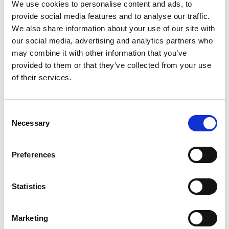
We use cookies to personalise content and ads, to
questo stile di abbigliamento”. Droma propone ad
provide social media features and to analyse our traffic.
esempio un chupa più facile da indossare.
We also share information about your use of our site with
our social media, advertising and analytics partners who
Nelle interviste con diverse dozzine di giovani tibetani,
may combine it with other information that you’ve
Droma ha scoperto che il motivo principale per cui gli
provided to them or that they’ve collected from your use
intervistati evitano l’abbigliamento è perché è
of their services.
semplicemente troppo difficile da indossare.
“Normalmente, un chuba è modellato da un unico pezzo
Consent
di stoffa che viene poi piegato e legato in un indumento
Necessary
Selection
per tutto il corpo. Particolarmente complicata è la
piegatura della schiena, che segue uno schema
distintivo a seconda della parte del Tibet di provenienza
Preferences
di chi la indossa. Lhasa, Chamdo e Khampa hanno stili
diversi”, ammette il designer.
Statistics
Marketing