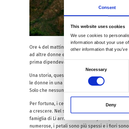
Consent
This website uses cookies
We use cookies to personalis
information about your use of
Ore 4 del mattino. Li Deqin è già nel suo roset
other information that you’ve
ad altre donne e anziani della famiglia, che cos
prima dipendeva esclusivamente dagli uomini.
Consent
Necessary
Selection
Una storia, questa, che comincia 15 anni fa. Qua
le donne in una iniziativa “migliore delle nostr
Solo che nessuno sa come prendersene cura, co
Per fortuna, i cespugli crescono ugualmente, Li 
Deny
a crescere. Nel secondo anno, entrate per 500 yu
famiglia di Li arriva a 20-30mila yuan (circa 2.
numerose, i petali sono più spessi e i fiori son