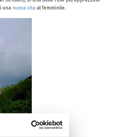
di una
nuova vita
al femminile.