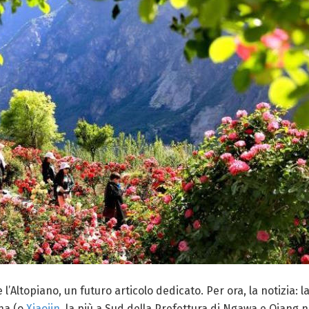
’Altopiano, un futuro articolo dedicato. Per ora, la notizia: l
lha (o
Xiaojin
, la più a Sud della Prefettura di Ngawa e Qiang 