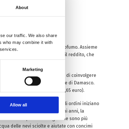
About
se our traffic. We also share
ers who may combine it with
i petali contengono il massimo profumo. Assieme
 services.
 e nipoti. Con una differenza: il reddito, che
Marketing
 chiamata ‘Sorella Rosa’, decide di coinvolgere
ce, come Li, delle piantine di rose di Damasco.
o vendute per soli 60 yuan (7,65 euro).
ni cominciano ad apprezzare e gli ordini iniziano
Allow all
superano i 12mila e, negli ultimi anni, la
gliore delle aspettative: le gemme sono più
cqua delle nevi sciolte e aiutate con concimi