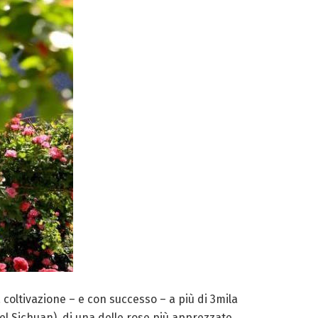
a coltivazione – e con successo – a più di 3mila
nel Sichuan), di una delle rose più apprezzate