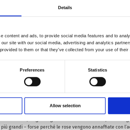
Details
e content and ads, to provide social media features and to analy
 our site with our social media, advertising and analytics partn
o – perché i fiori si colgono meglio prima dell’alba, quando 
 provided to them or that they’ve collected from your use of their
ì possono lavorare davanti casa e, al contempo, badare a figli
Preferences
Statistics
ndo una delle prime imprenditrici del villaggio, oggi da tutti
e patate e fagioli” e di distribuire gratuitamente a chi aderis
ncimare o diserbare – e così, nel primo anno, le rose vengon
Deqin e la sua famiglia imparano, il villaggio e i suoi dintor
Allow selection
an (poco più di 63 euro); nel terzo, per 5mila; nel quarto, si 
548-3.823 euro) a ogni stagione di fioritura. Peraltro, molto mi
o più grandi – forse perché le rose vengono annaffiate con l’a