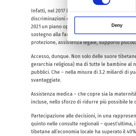
Infatti, nel 2017 la Regione ha introdotto delle
discriminazioni che perduravano nella società 
Deny
2021 un piano operativo riguardante la salute, l’
sostegno alla famiglia. Compresa la violenza do
protezione, assistenza legale, supporto psicolo
Accesso, dunque. Non solo delle suore tibetan
gerarchia religiosa) ma di tutte le bambine al n
pubblici. Che – nella misura di 3.2 miliardi di yu
svantaggiate.
Assistenza medica – che copre sia la maternità,
incluse, nello sforzo di ridurre più possibile le 
Partecipazione alle decisioni, in una rappresent
quinto nelle consulte regionali – quest’ultima,
tibetane all’economia locale ha superato il 40%