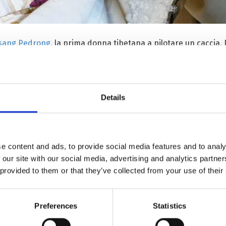
sang Pedrong
, la prima donna tibetana a pilotare un caccia.
sta riscrivendo la Storia del Tibet. Di Lhamo Yudron, la “Sign
ssioniste della tessitura in
lana pulu
– nuove ambasciatrici de
no ne stanno arrivando altre.
Details
a mobilitare tutte le altre donne del suo piccolo paese vici
creando una nuova prosperità per l’intero villaggio. O come qu
pria famiglia nell’accesso alle cure, è tornata a casa per ass
ssistenza fisse e mobili, in modo da poter raggiungere – perio
e content and ads, to provide social media features and to analy
ri quadri, e continuando a specializzarsi nelle patologie più d
 our site with our social media, advertising and analytics partn
 provided to them or that they’ve collected from your use of their
“3 Lhamo”, cioè di una nonna nata e vissuta in condizione di ser
avoro qualificato, e di una nipote con studi superiori e special
Preferences
Statistics