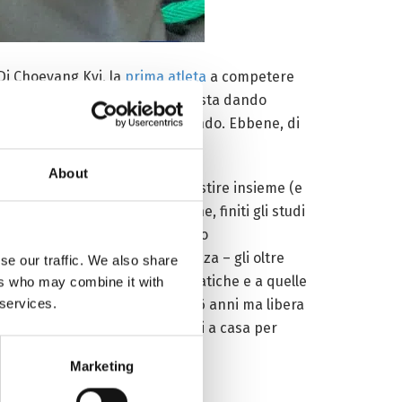
 Di Choeyang Kyi, la
prima atleta
a competere
ora dell’
arte del ricamo
” (che sta dando
ll’artigianato tibetano nel mondo. Ebbene, di
About
no a Lhasa, per coltivare e gestire insieme (e
ella della giovane Nasheng che, finiti gli studi
istere la popolazione. Ottenendo
dicamente e in casi di emergenza – gli oltre
se our traffic. We also share
iffuse in quelle condizioni climatiche e a quelle
ers who may combine it with
 services.
vitù, di una figlia serva già a 6 anni ma libera
izzazioni all’estero, tornata poi a casa per
Marketing