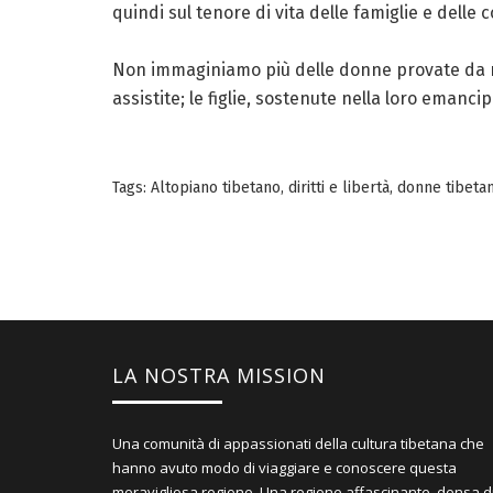
quindi sul tenore di vita delle famiglie e delle 
Non immaginiamo più delle donne provate da mille
assistite; le figlie, sostenute nella loro emancip
Tags:
Altopiano tibetano
,
diritti e libertà
,
donne tibeta
LA NOSTRA MISSION
Una comunità di appassionati della cultura tibetana che
hanno avuto modo di viaggiare e conoscere questa
meravigliosa regione. Una regione affascinante, densa d