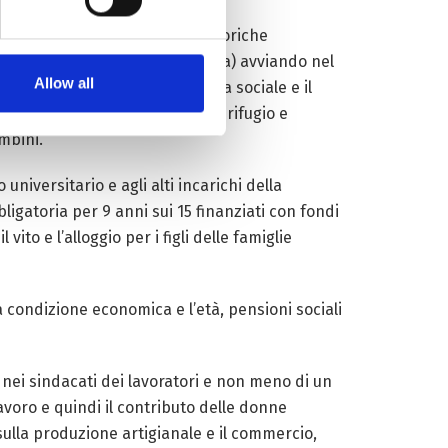
re e cercando di eliminare le storiche
norme rimanessero lettera morta) avviando nel
Allow all
ecisioni pubbliche, la sicurezza sociale e il
viene affrontata con centri di rifugio e
mbini.
universitario e agli alti incarichi della
ligatoria per 9 anni sui 15 finanziati con fondi
vito e l’alloggio per i figli delle famiglie
a condizione economica e l’età, pensioni sociali
o nei sindacati dei lavoratori e non meno di un
avoro e quindi il contributo delle donne
sulla produzione artigianale e il commercio,