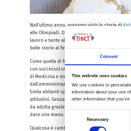
Nell’ultimo anno, avevamo visto le storie di
Kel
alle Olimpiadi. Del
dream team
archeologico che 
lavoro a tante altre donne) e delle ormai profe
belle storie al femminile, dall’Altopiano tibeta
Consent
Come quella di Ngodrup Wangmo che – riuscendo 
con successo) una vigna di circa 6 ettari – sta 
This website uses cookies
di Medicina e memore delle difficoltà della pro
dall’amministrazione locale più “stazioni” di a
We use cookies to personalis
5mila abitanti sparsi su un migliaio di chilomet
information about your use of
other information that you’ve
altitudini. Senza dimenticare il racconto delle 
da adulta grazie all’accesso alla Scuola e a un l
Consent
dare una mano.
Necessary
Selection
Qualcosa è cambiato.