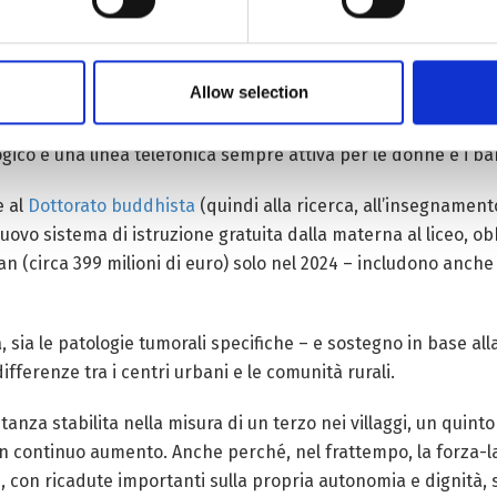
 norme dedicate – stabilendo il principio della parità di gene
tibetana. Senza però fermarsi lì e (per evitare che queste 
Allow selection
istruzione, il lavoro e l’imprenditoria, la partecipazione alle d
mestica, purtroppo presente anche sull’Altopiano e che oggi 
gico e una linea telefonica sempre attiva per le donne e i ba
e al
Dottorato buddhista
(quindi alla ricerca, all’insegnamento 
uovo sistema di istruzione gratuita dalla materna al liceo, obb
an (circa 399 milioni di euro) solo nel 2024 – includono anche il 
 sia le patologie tumorali specifiche – e sostegno in base all
differenze tra i centri urbani e le comunità rurali.
anza stabilita nella misura di un terzo nei villaggi, un quint
 in continuo aumento. Anche perché, nel frattempo, la forza-l
, con ricadute importanti sulla propria autonomia e dignità, 