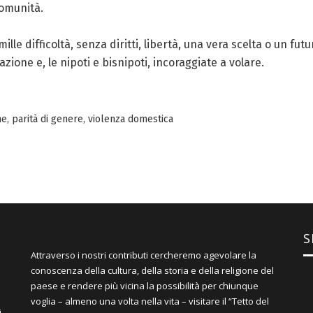
comunità.
 difficoltà, senza diritti, libertà, una vera scelta o un futu
azione e, le nipoti e bisnipoti, incoraggiate a volare.
ne
,
parità di genere
,
violenza domestica
S
Attraverso i nostri contributi cercheremo agevolare la
conoscenza della cultura, della storia e della religione del
paese e rendere più vicina la possibilità per chiunque
voglia – almeno una volta nella vita – visitare il “Tetto del
i