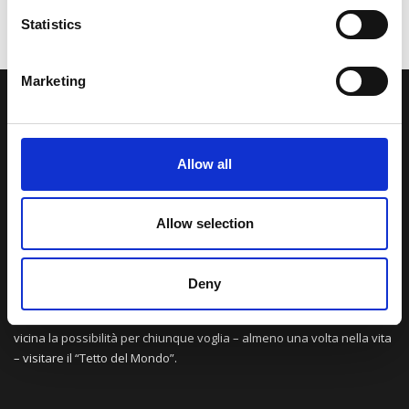
Statistics
Marketing
LA NOSTRA MISSION
Allow all
Una comunità di appassionati della cultura tibetana che hanno
avuto modo di viaggiare e conoscere questa meravigliosa regione.
Una regione affascinante, densa di spiritualità che con i suoi
Allow selection
paesaggi e la sua gente è capace di riempire il cuore.
Deny
Attraverso i nostri contributi cercheremo agevolare la conoscenza
della cultura, della storia e della religione del paese e rendere più
vicina la possibilità per chiunque voglia – almeno una volta nella vita
– visitare il “Tetto del Mondo”.