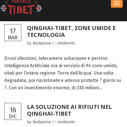
Toggl
navig
QINGHAI-TIBET, ZONE UMIDE E
17
TECNOLOGIA
MAR
by Redazione I
|
Ambiente
Droni silenziosi, telecamere subacquee e persino
Intelligenza Artificiale ora al servizio di 94 zone umide,
vitali per l’intera regione ‘Torre dell’Acqua’. Una volta
degradate, poi ripristinate e adesso protette 7 giorni su
7. Con un investimento enorme, di 330 milioni...
LA SOLUZIONE AI RIFIUTI NEL
16
QINGHAI-TIBET
DIC
by Redazione I
|
Ambiente