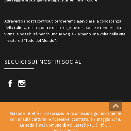
paesaggi e la sua gente è capace di riempire il cuore.
Attraverso i nostri contributi cercheremo agevolare la conoscenza
della cultura, della storia e della religione del paese e rendere più
vicina la possibilità per chiunque voglia – almeno una volta nella vita
– visitare il “Tetto del Mondo”.
SEGUICI SUI NOSTRI SOCIAL
Mirabile Tibet è un’associazione riconosciuta giuridicamente
con finalità culturali e ricreative, costituita il 9 maggio 2018.
La sede è nel Comune di Aci Castello (CT), rif. C.F.