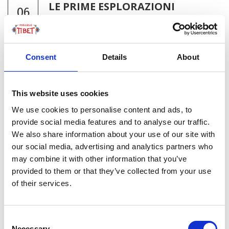
LE PRIME ESPLORAZIONI
06
EUROPEE DEL TIBET
SET
by Redazione I
|
Storia
Consent
Details
About
L’Altopiano tibetano: una regione abitata già in epoca
preistorica, e fin dai primi Denisoviani, ma la cui Storia,
Geografia e Cultura rimangono sconosciute fino
This website uses cookies
all’apparizione della scrittura locale nel VII secolo. Così,
We use cookies to personalise content and ads, to
mentre i primi testi tibetani documentano il Regno...
provide social media features and to analyse our traffic.
We also share information about your use of our site with
IL LAGO QINGHAI STA SALENDO
our social media, advertising and analytics partners who
11
may combine it with other information that you’ve
by Redazione I
|
Ambiente
AGO
provided to them or that they’ve collected from your use
of their services.
Il livello medio annuo del più grande lago salato
dell’altopiano Qinghai-Tibet e dell’Asia centrale è
aumentato di oltre 1 metro rispetto alla media
Consent
Necessary