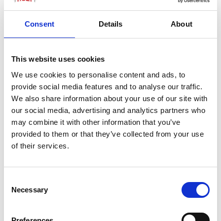
Parliamo di un lago tra i 10 più belli al mondo, a circa
Consent
Details
About
3.200 metri di altitudine e 150 chilometri dal capoluogo
Xining della provincia di Qinghai. Che copre oltre 4.600
This website uses cookies
metri quadrati, ha una linea costiera di 360 chilometri e
una profondità media di 18 metri. Ebbene, secondo il
We use cookies to personalise content and ads, to
bollettino e rispetto alla media decennale, le
provide social media features and to analyse our traffic.
We also share information about your use of our site with
precipitazioni nel 2023 sono state inferiori del 7%; la
our social media, advertising and analytics partners who
temperatura è stata superiore di 0,1 °C; la durata del
may combine it with other information that you’ve
soleggiamento è stata inferiore del 5,4% e l’indice di
provided to them or that they’ve collected from your use
ritenzione idrica è aumentato del 25,5%. A settembre
of their services.
dell’anno scorso, periodo di piena, l’area del lago era di
4.622 chilometri quadrati – cioè, il 2,2% in più.
Consent
Questo è il secondo anno consecutivo che le autorità
Necessary
Selection
locali pubblicano un bollettino ecologico dedicato, utile
alla migliore cura del lago del Qinghai ma anche – come
Preferences