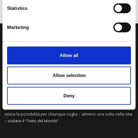
Statistics
Marketing
LA NOSTRA MISSION
Allow all
Una comunità di appassionati della cultura tibetana che hanno
avuto modo di viaggiare e conoscere questa meravigliosa regione.
Una regione affascinante, densa di spiritualità che con i suoi
Allow selection
paesaggi e la sua gente è capace di riempire il cuore.
Deny
Attraverso i nostri contributi cercheremo agevolare la conoscenza
della cultura, della storia e della religione del paese e rendere più
vicina la possibilità per chiunque voglia – almeno una volta nella vita
– visitare il “Tetto del Mondo”.