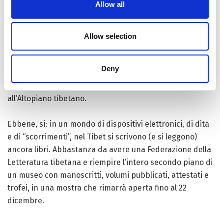
Allow all
nascita e docente all’Università del Tibet, le cui opere
sono state tradotte in nove lingue compreso l’Italiano,
famoso per il romanzo ‘The Fury Shambhala’ e per
Allow selection
alcuni racconti brevi diventati un film (‘Soul on a String’)
nel 2017; infine,
Ma Lihua
, di origine cinese, che ha
Deny
cominciato nel 1976 con la Poesia per poi dedicarsi – e
con successo – alla prosa documentaristica dedicata
all’Altopiano tibetano.
Ebbene, sì: in un mondo di dispositivi elettronici, di dita
e di “scorrimenti”, nel Tibet si scrivono (e si leggono)
ancora libri. Abbastanza da avere una Federazione della
Letteratura tibetana e riempire l’intero secondo piano di
un museo con manoscritti, volumi pubblicati, attestati e
trofei, in una mostra che rimarrà aperta fino al 22
dicembre.