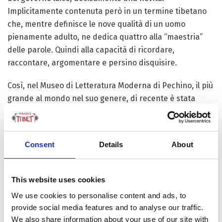
Implicitamente contenuta però in un termine tibetano
che, mentre definisce le nove qualità di un uomo
pienamente adulto, ne dedica quattro alla “maestria”
delle parole. Quindi alla capacità di ricordare,
raccontare, argomentare e persino disquisire.
Così, nel Museo di Letteratura Moderna di Pechino, il più
grande al mondo nel suo genere, di recente è stata
inaugurata una mostra dedicata proprio agli scrittori e
alle opere tibetani degli ultimi 60 anni. Presentati in
ordine cronologico e con un progetto spaziale che crea
Consent
Details
About
sui corridoi del Museo come un’onda di pensieri ed
emozioni nel Tempo – compresi quelli della prima
autrice tibetana di romanzi nella storia letteraria
This website uses cookies
dell’Altopiano. Perché, negli ultimi 60 anni, sono state
We use cookies to personalise content and ads, to
scritte e pubblicate più di 500 opere, alcune delle quali
provide social media features and to analyse our traffic.
già celebrate con importanti Premi letterari.
We also share information about your use of our site with