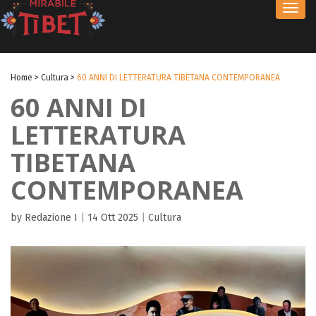
Toggl
navig
Home
>
Cultura
>
60 ANNI DI LETTERATURA TIBETANA CONTEMPORANEA
60 ANNI DI
LETTERATURA
TIBETANA
CONTEMPORANEA
by Redazione I
|
14 Ott 2025
|
Cultura