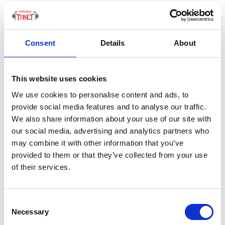
Terra avvolta nella spiritualità, il Tibet è sede di
tradizioni culturali distinte e scenari naturali
sorprendenti, che lo rendono una delle principali
Consent
Details
About
destinazioni tra i viaggiatori intrepidi. Patria del
buddismo tibetano, questa regione isolata vanta una
miriade di usanze antiche,...
This website uses cookies
We use cookies to personalise content and ads, to
provide social media features and to analyse our traffic.
We also share information about your use of our site with
our social media, advertising and analytics partners who
may combine it with other information that you’ve
provided to them or that they’ve collected from your use
of their services.
Consent
Necessary
Selection