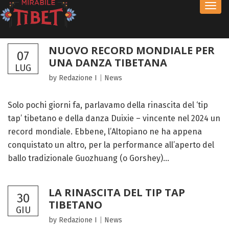
Toggl
navig
NUOVO RECORD MONDIALE PER
07
UNA DANZA TIBETANA
LUG
by Redazione I
|
News
Solo pochi giorni fa, parlavamo della rinascita del ‘tip
tap’ tibetano e della danza Duixie – vincente nel 2024 un
record mondiale. Ebbene, l’Altopiano ne ha appena
conquistato un altro, per la performance all’aperto del
ballo tradizionale Guozhuang (o Gorshey)...
LA RINASCITA DEL TIP TAP
30
TIBETANO
GIU
by Redazione I
|
News