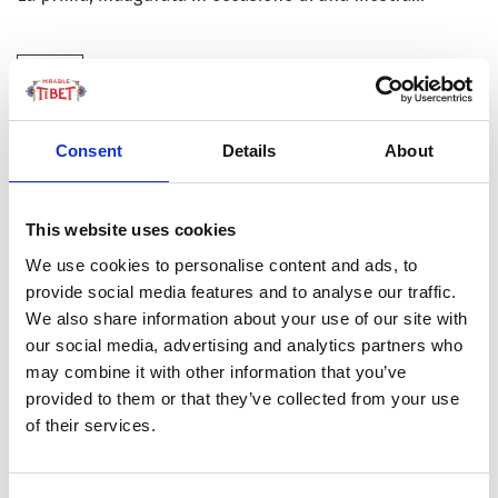
VIAGGIO NEL TEMPO, TRA LE
20
ETNIE TIBETANE
MAG
by Redazione I
|
Cultura
Consent
Details
About
Frecce che “cantano”, divinità delle montagne, wrestling
a cavallo, incantesimi e case su palafitte: oltre 2mila i
This website uses cookies
reperti raccolti solo nella Prefettura di Nyingchi – la
We use cookies to personalise content and ads, to
“piccola Svizzera del Tibet” – e oggi (gratuitamente) a
provide social media features and to analyse our traffic.
disposizione degli appassionati nel Museo...
We also share information about your use of our site with
our social media, advertising and analytics partners who
may combine it with other information that you’ve
TERREMOTO NEL TIBET: BENI
21
provided to them or that they’ve collected from your use
CULTURALI, I PRIMI RISCONTRI
GEN
of their services.
by Redazione I
|
Cultura
Il sisma di questo 7 gennaio è avvenuto nella prefettura