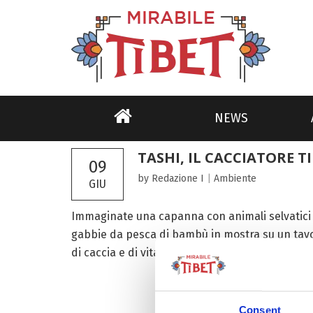
NEWS
TASHI, IL CACCIATORE 
09
by Redazione I
|
Ambiente
GIU
Immaginate una capanna con animali selvatici im
gabbie da pesca di bambù in mostra su un tavol
di caccia e di vita dove Tashi, 52...
Consent