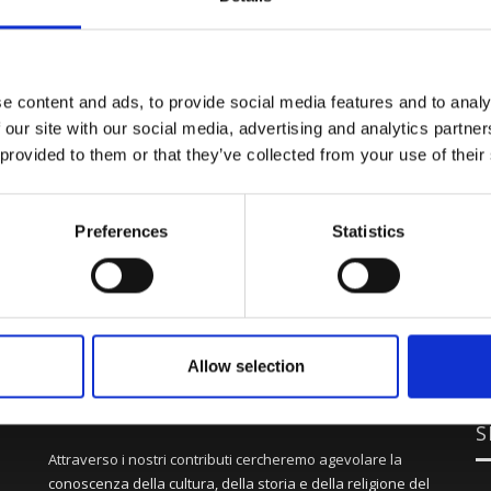
e content and ads, to provide social media features and to analy
 our site with our social media, advertising and analytics partn
 provided to them or that they’ve collected from your use of their
Preferences
Statistics
Allow selection
S
Attraverso i nostri contributi cercheremo agevolare la
conoscenza della cultura, della storia e della religione del