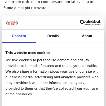
l’amaro ricordo di un compaesano portato via da un
fiume e mai più ritrovato.
Con l’istituzione nel 2000 della Riserva naturale
nazionale del Grand Canyon Yarlung Zangbo, che
comprende Mêdog, tutti consegnano le loro armi –
Consent
Details
About
ponendo fine alla vecchia tradizione. Ma instaurandone
un’altra perché, da allora, Tashi lavora come
ranger
e
pattuglia le foreste due volte al mese: “Mi ci è voluto un
This website uses cookies
po’ di tempo per abituarmi al passaggio dall’uccisione
We use cookies to personalise content and ads, to
degli animali alla loro protezione”, ammette con un
provide social media features and to analyse our traffic.
sorriso. Secondo l’Ufficio per le foreste e le praterie
We also share information about your use of our site with
della Contea di Mêdog, ora ci sono 2.106 guardie forestali
our social media, advertising and analytics partners who
come Tashi. Che si occupano della prevenzione degli
may combine it with other information that you’ve
incendi boschivi, della protezione delle piante rare e –
provided to them or that they’ve collected from your use
beninteso – del salvataggio degli animali selvatici in
of their services.
pericolo. Come il barbagianni, specie sotto protezione
nazionale di seconda classe in Cina, che Tashi trova