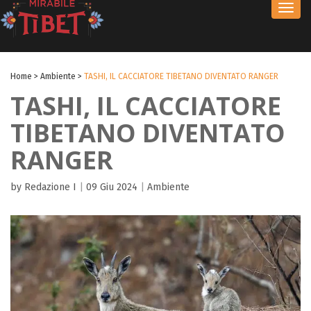
Toggl
navig
Home
>
Ambiente
>
TASHI, IL CACCIATORE TIBETANO DIVENTATO RANGER
TASHI, IL CACCIATORE
TIBETANO DIVENTATO
RANGER
by Redazione I
|
09 Giu 2024
|
Ambiente