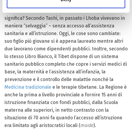
foglie di tè ogni volta che ha un po’ di tempo, per un
reddito annuo totale di circa 100.000 yuan. Cosa
significa? Secondo Tashi, in passato i Lhoba vivevano in
maniera “selvaggia” – senza accesso all’assistenza
sanitaria e all’istruzione. Oggi, le cose sono cambiate:
suo figlio più giovane si è appena laureato mentre altri
due lavorano come dipendenti pubblici. Inoltre, secondo
lo stesso Libro Bianco, il Tibet dispone di un sistema
sanitario pubblico completo che copre i servizi medici di
base, la maternità e l’assistenza all’infanzia, la
prevenzione e il controllo delle malattie nonché la
Medicina tradizionale
e le terapie tibetane. La Regione è
anche la prima a livello provinciale a fornire 15 anni di
istruzione finanziata con fondi pubblici, dalla Scuola
materna alle superiori, in netto contrasto con la
situazione di 70 anni fa quando l’accesso all’istruzione
era limitato agli aristocratici locali (
maide
).