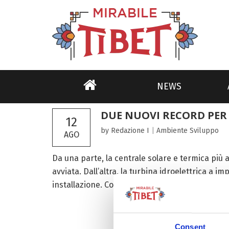
NEWS
DUE NUOVI RECORD PER 
12
by Redazione I
|
Ambiente
Sviluppo
AGO
Da una parte, la centrale solare e termica più 
avviata. Dall’altra, la turbina idroelettrica a 
installazione. Cominciamo dalla storica regione
Consent