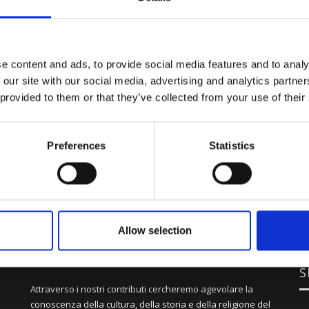
e content and ads, to provide social media features and to analy
 our site with our social media, advertising and analytics partn
 provided to them or that they’ve collected from your use of their
Preferences
Statistics
Allow selection
S
Attraverso i nostri contributi cercheremo agevolare la
conoscenza della cultura, della storia e della religione del