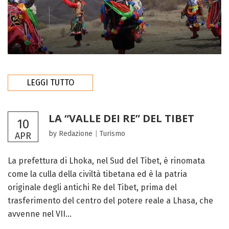
LEGGI TUTTO
LA “VALLE DEI RE” DEL TIBET
10
by Redazione
|
Turismo
APR
La prefettura di Lhoka, nel Sud del Tibet, è rinomata
come la culla della civiltà tibetana ed è la patria
originale degli antichi Re del Tibet, prima del
trasferimento del centro del potere reale a Lhasa, che
avvenne nel VII...