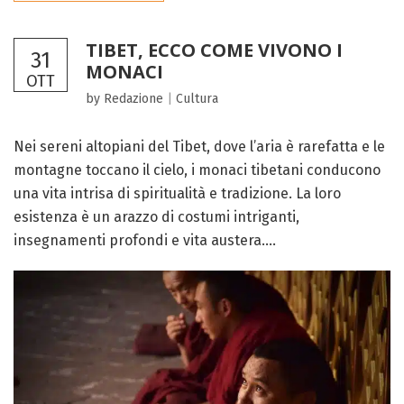
TIBET, ECCO COME VIVONO I
31
MONACI
OTT
by Redazione
|
Cultura
Nei sereni altopiani del Tibet, dove l’aria è rarefatta e le
montagne toccano il cielo, i monaci tibetani conducono
una vita intrisa di spiritualità e tradizione. La loro
esistenza è un arazzo di costumi intriganti,
insegnamenti profondi e vita austera....