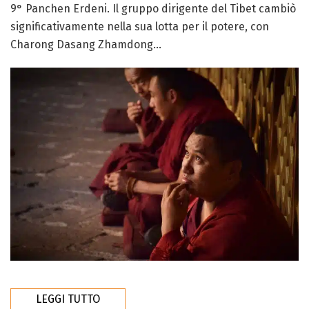
9° Panchen Erdeni. Il gruppo dirigente del Tibet cambiò
significativamente nella sua lotta per il potere, con
Charong Dasang Zhamdong...
LEGGI TUTTO