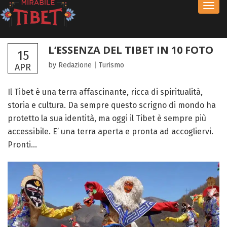
Toggl
navig
L’ESSENZA DEL TIBET IN 10 FOTO
15
by Redazione
|
Turismo
APR
Il Tibet è una terra affascinante, ricca di spiritualità,
storia e cultura. Da sempre questo scrigno di mondo ha
protetto la sua identità, ma oggi il Tibet è sempre più
accessibile. E’ una terra aperta e pronta ad accogliervi.
Pronti...