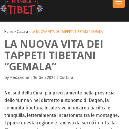
Toggl
navig
Home
>
Cultura
>
LA NUOVA VITA DEI TAPPETI TIBETANI “GEMALA”
LA NUOVA VITA DEI
TAPPETI TIBETANI
“GEMALA”
by Redazione
|
16 Gen 2024
|
Cultura
Nel sud della Cina, più precisamente nella provincia
dello Yunnan nel distretto autonomo di Deqen, la
comunità tibetana locale vive in un’area pacifica e
tranquilla, letteralmente incastonata tra le montagne.
Eppure questa regione è famosa da secoli in tutta la