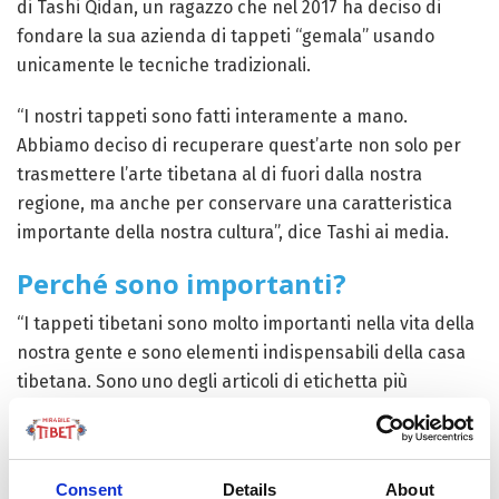
di Tashi Qidan, un ragazzo che nel 2017 ha deciso di
fondare la sua azienda di tappeti “gemala” usando
unicamente le tecniche tradizionali.
“I nostri tappeti sono fatti interamente a mano.
Abbiamo deciso di recuperare quest’arte non solo per
trasmettere l’arte tibetana al di fuori dalla nostra
regione, ma anche per conservare una caratteristica
importante della nostra cultura”, dice Tashi ai media.
Perché sono importanti?
“I tappeti tibetani sono molto importanti nella vita della
nostra gente e sono elementi indispensabili della casa
tibetana. Sono uno degli articoli di etichetta più
comunemente usati nei culti religiosi e nelle feste
tradizionali. Inoltre, rappresentano anche lo status
sociale, diventando più grandi, elaborati e raffinati man
Consent
Details
About
mano che cresce il prestigio del loro possessore”,