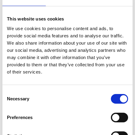
continua Tashi.
Come si fanno i tappeti?
This website uses cookies
We use cookies to personalise content and ads, to
Per mantenere questa eredità, Tashi ha assunto (a caro
provide social media features and to analyse our traffic.
prezzo) due maestri che padroneggiano la rara tecnica
We also share information about your use of our site with
della cardatura dei tappeti “gemala”. Ha anche
our social media, advertising and analytics partners who
impiegato 40 operai dal suo villaggio per fondare una
may combine it with other information that you’ve
squadra locale per tessere tappeti tibetani.
provided to them or that they’ve collected from your use
of their services.
La lana di prima classe è selezionata e le tecniche
tradizionali tibetane la intrecciano annodandola e la
Consent
legano insieme in orizzontale o in verticale. I processi
Necessary
Selection
sono complicati e la produzione richiede tempo. Un
tappeto tibetano di alta qualità, raffinato e caldo viene
creato con da questi artigiani con molte settimane di
Preferences
lavoro accurato ed intenso.