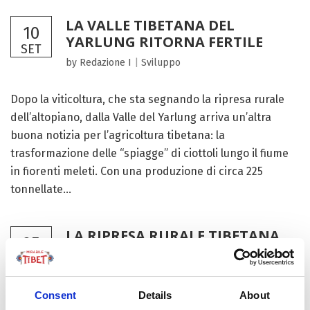
LA VALLE TIBETANA DEL
10
YARLUNG RITORNA FERTILE
SET
by Redazione I
|
Sviluppo
Dopo la viticoltura, che sta segnando la ripresa rurale
dell’altopiano, dalla Valle del Yarlung arriva un’altra
buona notizia per l’agricoltura tibetana: la
trasformazione delle “spiagge” di ciottoli lungo il fiume
in fiorenti meleti. Con una produzione di circa 225
tonnellate...
LA RIPRESA RURALE TIBETANA
25
PARTE DALLA VITICOLTURA
AGO
by Redazione I
|
Sviluppo
Consent
Details
About
Nella pittoresca contea di Sangri della prefettura di