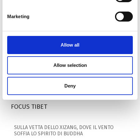
AIUTO TIBETANO A 15 DISTRETTI
21
NEPALESI
Marketing
MAG
by Redazione I
|
Sviluppo
Per 5 anni, il Tibet fornirà ai distretti settentrionali di
Allow all
confine del Nepal il suo sostegno ai progetti locali di
sviluppo. Parliamo di 20 milioni di Yuan all’anno, che
Allow selection
andranno a finanziare la costruzione di scuole e
postazioni sanitarie, la...
Deny
FOCUS TIBET
SULLA VETTA DELLO XIZANG, DOVE IL VENTO
SOFFIA LO SPIRITO DI BUDDHA