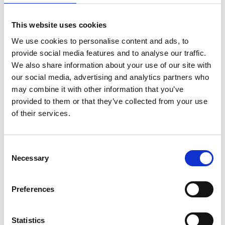
Shannan (Lhoka), a circa 3.600 metri di altitudine, la
This website uses cookies
coltivazione dell’uva sta non solo riscrivendo la storia
dell’agricoltura moderna tibetana ma anche emergendo
We use cookies to personalise content and ads, to
come un “catalizzatore” della ripresa rurale. Un
provide social media features and to analyse our traffic.
percorso cominciato...
We also share information about your use of our site with
our social media, advertising and analytics partners who
may combine it with other information that you’ve
TURISMO E COMMERCIO ESTERO
provided to them or that they’ve collected from your use
28
DEL TIBET: È RECORD
of their services.
MAG
by Redazione I
|
Sviluppo
Turismo
Consent
Nel 2023, il volume totale del Commercio estero della
Necessary
Selection
Regione ha raggiunto i 10 miliardi di Yuan. Una svolta
storica e una somma destinata ad aumentare ancora,
Preferences
laddove gli scambi – che finora hanno coinvolto 175
Paesi e regioni –...
Statistics