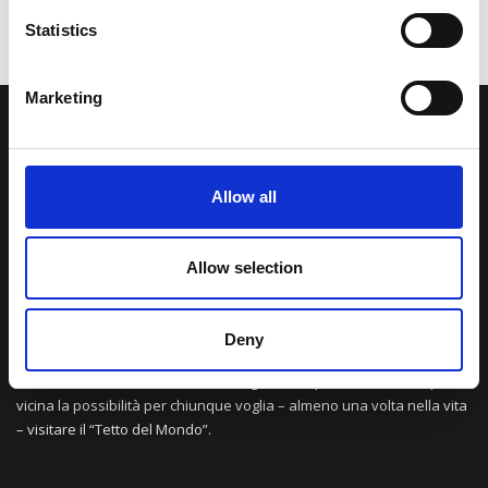
Statistics
Marketing
LA NOSTRA MISSION
Allow all
Una comunità di appassionati della cultura tibetana che hanno
avuto modo di viaggiare e conoscere questa meravigliosa regione.
Una regione affascinante, densa di spiritualità che con i suoi
Allow selection
paesaggi e la sua gente è capace di riempire il cuore.
Deny
Attraverso i nostri contributi cercheremo agevolare la conoscenza
della cultura, della storia e della religione del paese e rendere più
vicina la possibilità per chiunque voglia – almeno una volta nella vita
– visitare il “Tetto del Mondo”.