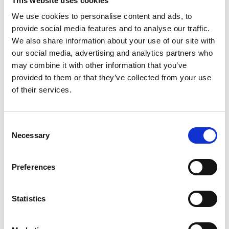
This website uses cookies
Buddhismo e di un apprendistato di 2 anni nella
We use cookies to personalise content and ads, to
caverna del maestro. Che le darà anche il nome
provide social media features and to analyse our traffic.
iniziatico: “Lampada di saggezza”. Il terzo, per tutta la
We also share information about your use of our site with
vita, sarà con l’allora quindicenne Lama Aphur Yongden
our social media, advertising and analytics partners who
– magnifico compagno di avventure che, nel 1929,
may combine it with other information that you’ve
diventerà suo figlio adottivo.
provided to them or that they’ve collected from your use
of their services.
Consent
Necessary
Selection
Preferences
Statistics