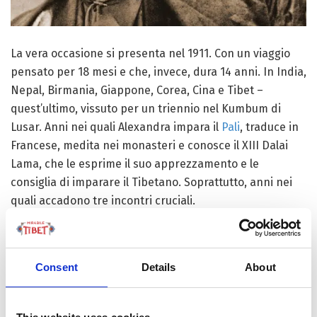
La vera occasione si presenta nel 1911. Con un viaggio
pensato per 18 mesi e che, invece, dura 14 anni. In India,
Nepal, Birmania, Giappone, Corea, Cina e Tibet –
quest’ultimo, vissuto per un triennio nel Kumbum di
Lusar. Anni nei quali Alexandra impara il
Pali
, traduce in
Francese, medita nei monasteri e conosce il XIII Dalai
Lama, che le esprime il suo apprezzamento e le
consiglia di imparare il Tibetano. Soprattutto, anni nei
quali accadono tre incontri cruciali.
L’amicizia con il principe Sidkeong di
Sikkim
, “il cancello
del Tibet”, sarà fatta di scalate, di confronti sui testi
Consent
Details
About
antichi e dal desiderio condiviso di riportare il
Buddhismo ai primi insegnamenti. L’incontro con
l’eremita Gomchen Rinpoche, di conversione al