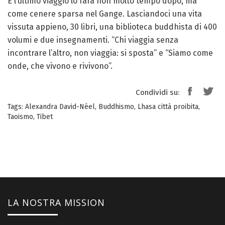
E l’ultimo viaggio lo farà non molto tempo dopo, ma
come cenere sparsa nel Gange. Lasciandoci una vita
vissuta appieno, 30 libri, una biblioteca buddhista di 400
volumi e due insegnamenti. “Chi viaggia senza
incontrare l’altro, non viaggia: si sposta” e “Siamo come
onde, che vivono e rivivono”.
Condividi su:
Tags:
Alexandra David-Néel
,
Buddhismo
,
Lhasa città proibita
,
Taoismo
,
Tibet
LA NOSTRA MISSION