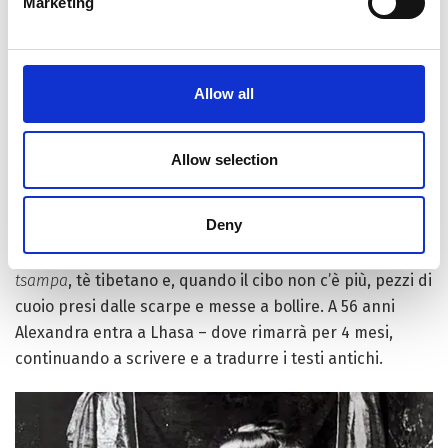
Marketing
Problema: dopo 5 tentativi e altrettante espulsioni da
parte delle autorità britanniche, come raggiungere la
Allow all
Città Proibita? Traendo ispirazione da un monaco
giapponese incontrato nel 1901 e che ci è riuscito
fingendosi un pellegrino: travestita da mendicante
Allow selection
tibetana, a piedi attraverso la Mongolia e assieme ad
Aphur. Cenere umida sul viso e sulle mani per apparire
Deny
più scura, 19 ore al giorno di camminata anche a 5mila
metri, meditazione
tummo
per reggere il freddo,
tsampa
, tè tibetano e, quando il cibo non c’è più, pezzi di
cuoio presi dalle scarpe e messe a bollire. A 56 anni
Alexandra entra a Lhasa – dove rimarrà per 4 mesi,
continuando a scrivere e a tradurre i testi antichi.