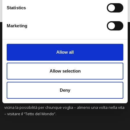
Statistics
Marketing
LA NOSTRA MISSION
Allow all
Una comunità di appassionati della cultura tibetana che hanno
avuto modo di viaggiare e conoscere questa meravigliosa regione.
Una regione affascinante, densa di spiritualità che con i suoi
Allow selection
paesaggi e la sua gente è capace di riempire il cuore.
Deny
Attraverso i nostri contributi cercheremo agevolare la conoscenza
della cultura, della storia e della religione del paese e rendere più
vicina la possibilità per chiunque voglia – almeno una volta nella vita
– visitare il “Tetto del Mondo”.