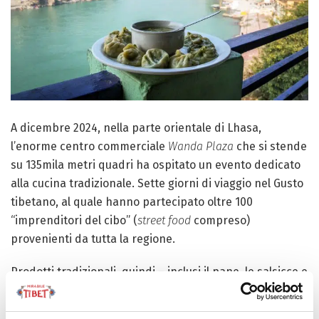
A dicembre 2024, nella parte orientale di Lhasa,
l’enorme centro commerciale
Wanda Plaza
che si stende
su 135mila metri quadri ha ospitato un evento dedicato
alla cucina tradizionale. Sette giorni di viaggio nel Gusto
tibetano, al quale hanno partecipato oltre 100
“imprenditori del cibo” (
street food
compreso)
provenienti da tutta la regione.
Prodotti tradizionali, quindi – inclusi il pane, le salsicce e
la carne stagionata, quest’ultima prodotta e offerta
anche in alcuni alberghi della zona. Senza, però, temere