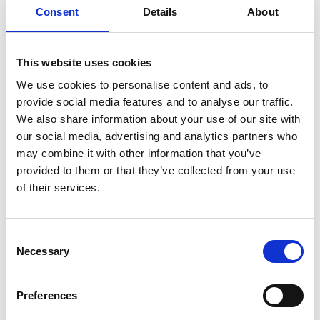
le creazioni innovative come il pane di orzo, i
muffin
o le
Consent
Details
About
barrette di noci, molto apprezzate dagli ospiti.
Dalla carne di yak essiccata alla birra di orzo
This website uses cookies
dell’Altopiano e dalle salse piccanti ai dolci, l’area
We use cookies to personalise content and ads, to
espositiva è stata però sia uno spazio di Conoscenza, sia
provide social media features and to analyse our traffic.
un ponte tra culture. Da una parte, per via delle diverse
We also share information about your use of our site with
provenienze dei partecipanti e dei visitatori; dall’altra,
our social media, advertising and analytics partners who
per via delle influenze regionali, dal nord dell’India al
may combine it with other information that you’ve
Nepal. Che – per esempio – fanno sì che, oggi, la
cucina
provided to them or that they’ve collected from your use
of their services.
più amata nel Tibet
sia quella del Sichuan. Oppure che
un artigiano mongolo di spiedini di agnello, frattaglie e
salsa di fiori di erba cipollina, secondo il quale la propria
Consent
cultura culinaria è molto simile a quella tibetana, sia
Necessary
Selection
felice di avere un’occasione per conoscersi meglio
attraverso i sapori.
Preferences
Delizie gastronomiche dell’Altopiano. Decisamente