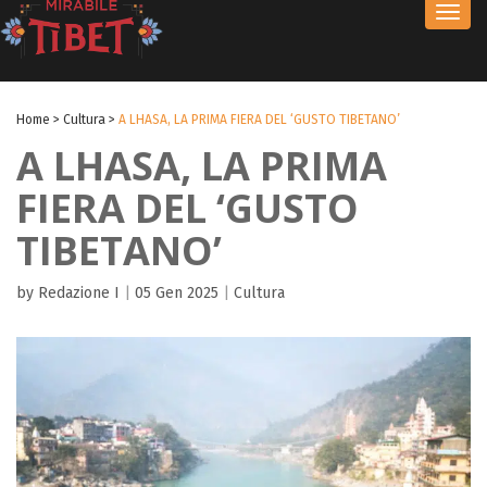
Toggl
navig
Home
>
Cultura
>
A LHASA, LA PRIMA FIERA DEL ‘GUSTO TIBETANO’
A LHASA, LA PRIMA
FIERA DEL ‘GUSTO
TIBETANO’
by Redazione I
|
05 Gen 2025
|
Cultura