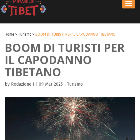
Toggl
navig
Home
>
Turismo
>
BOOM DI TURISTI PER IL CAPODANNO TIBETANO
BOOM DI TURISTI PER
IL CAPODANNO
TIBETANO
by Redazione I
|
09 Mar 2025
|
Turismo