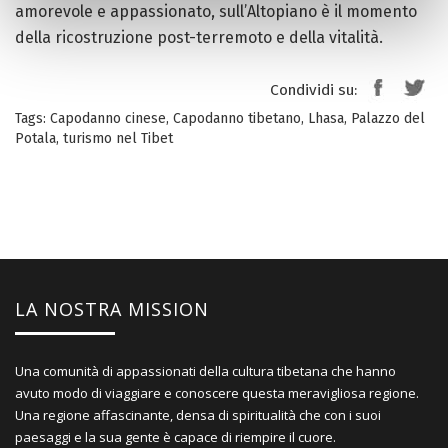
amorevole e appassionato, sull’Altopiano è il momento
della ricostruzione post-terremoto e della vitalità.
Condividi su:
Tags:
Capodanno cinese
,
Capodanno tibetano
,
Lhasa
,
Palazzo del
Potala
,
turismo nel Tibet
LA NOSTRA MISSION
Una comunità di appassionati della cultura tibetana che hanno
avuto modo di viaggiare e conoscere questa meravigliosa regione.
Una regione affascinante, densa di spiritualità che con i suoi
paesaggi e la sua gente è capace di riempire il cuore.