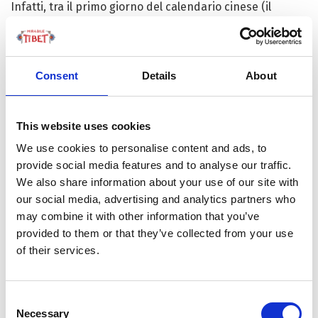
Infatti, tra il primo giorno del calendario cinese (il
Festival di Primavera o
Chunwan
, patrimonio culturale
immateriale UNESCO, caduto quest’anno il 29 gennaio) e
le
celebrazioni tibetane
(dal Capodanno il 28 febbraio al
Consent
Details
About
Festival delle Lampade al Burro il 14 marzo), la
popolarità delle ricerche
online
per un viaggio a Lhasa
ha visto una crescita mensile di oltre il 100%. Anche
This website uses cookies
dalle vicinanze, laddove – secondo i dati dell’agenzia di
We use cookies to personalise content and ads, to
viaggi ‘Ctrip’ – per molti turisti provenienti da Shanghai,
provide social media features and to analyse our traffic.
Chengdu, Pechino e Guangzhou la regione tibetana è
We also share information about your use of our site with
ormai la quarta destinazione preferita per queste
our social media, advertising and analytics partners who
lunghe vacanze del Festival di Primavera.
may combine it with other information that you’ve
provided to them or that they’ve collected from your use
A parte il Potala, tra i luoghi più visitati ci sono stati due
of their services.
laghi: Namtso, il più alto salato al mondo, e Draksum
(Basum) Tso – con il suo monastero sull’isola, uno dei più
belli in assoluto; tra gli eventi più popolari invece, le
Consent
Necessary
fiere a tema e le mostre sul patrimonio culturale. La sola
Selection