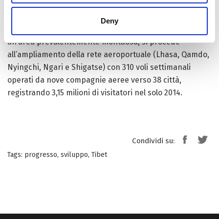
contemporaneamente stimolare le regioni occidentali
relativamente più arretrate. Allo stesso tempo, però,
Deny
dati i costi per la costruzione di strade e ferrovie in
un’area prevalentemente montuosa, si procede
all’ampliamento della rete aeroportuale (Lhasa, Qamdo,
Nyingchi, Ngari e Shigatse) con 310 voli settimanali
operati da nove compagnie aeree verso 38 città,
registrando 3,15 milioni di visitatori nel solo 2014.
Condividi su:
Tags:
progresso
,
sviluppo
,
Tibet