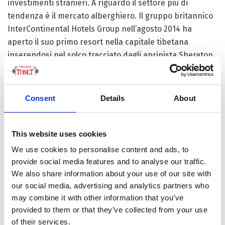
investimenti stranieri. A riguardo il settore più di
tendenza è il mercato alberghiero. Il gruppo britannico
InterContinental Hotels Group nell’agosto 2014 ha
aperto il suo primo resort nella capitale tibetana
inserendosi nel solco tracciato dagli apripista Sheraton
e St. Regis, quest’ultimo presente dal 2011 quando il
turismo contribuiva per il 15 percento alle entrate
provinciali. Ma non è dal settore alberghiero che
Consent
Details
About
giungono le ultime notizie.
Le migliori infrastrutture e vie di comunicazione, hanno
This website uses cookies
anche facilitato il turismo interno della regione. A
We use cookies to personalise content and ads, to
riguardo basta pensare che la città di Lhasa ha un
provide social media features and to analyse our traffic.
incremento annuo di visite di circa 11% su base annua.
We also share information about your use of our site with
Di recente la capitale degli altopiani si è
our social media, advertising and analytics partners who
classificata come miglior destinazioni turistiche
may combine it with other information that you’ve
cinesi tra trenta città cinesi, seguita solo da Macao e
provided to them or that they’ve collected from your use
Qindao.
of their services.