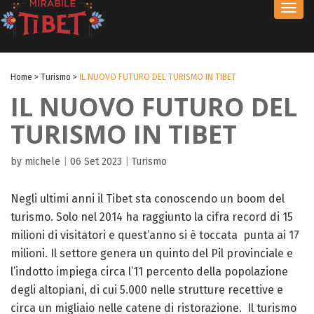
Toggl
navig
Home
>
Turismo
>
IL NUOVO FUTURO DEL TURISMO IN TIBET
IL NUOVO FUTURO DEL
TURISMO IN TIBET
by michele
|
06 Set 2023
|
Turismo
Negli ultimi anni il Tibet sta conoscendo un boom del
turismo. Solo nel 2014 ha raggiunto la cifra record di 15
milioni di visitatori e quest’anno si è toccata punta ai 17
milioni. Il settore genera un quinto del Pil provinciale e
l’indotto impiega circa l’11 percento della popolazione
degli altopiani, di cui 5.000 nelle strutture recettive e
circa un migliaio nelle catene di ristorazione. Il turismo