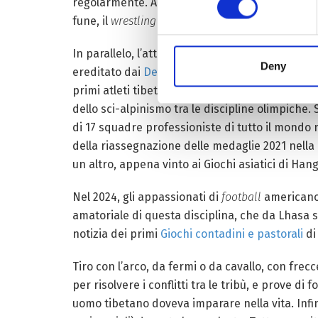
regolarmente. Anche perché più di 20 sport tradi
fune, il
wrestling
tibetano, il sollevamento dei pe
In parallelo, l’attenzione va anche agli sport in
Deny
ereditato dai
Denisoviani
e una innata resisten
primi atleti tibetani a qualificarsi per delle Oli
dello sci-alpinismo tra le discipline olimpiche.
di 17 squadre professioniste di tutto il mondo 
della riassegnazione delle medaglie 2021 nella 
un altro, appena vinto ai Giochi asiatici di Han
Nel 2024, gli appassionati di
football
americano 
amatoriale di questa disciplina, che da Lhasa 
notizia dei primi
Giochi contadini e pastorali
di
Tiro con l’arco, da fermi o da cavallo, con frec
per risolvere i conflitti tra le tribù, e prove d
uomo tibetano doveva imparare nella vita. Infi