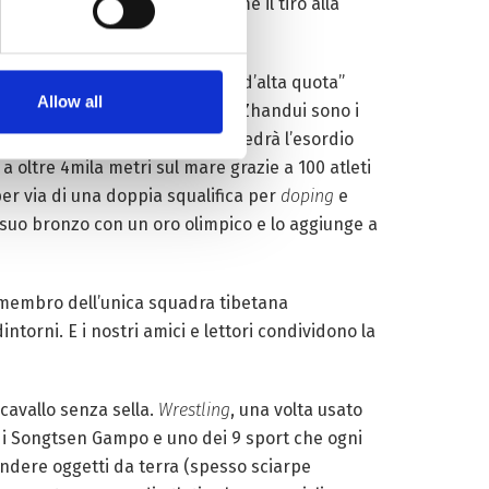
 immateriale mentre altri (come il tiro alla
incontri sportivi.
i, soprattutto se si ha “il gene d’alta quota”
Allow all
 e lo sciatore di fondo Ciren Zhandui sono i
er l’edizione italiana 2026, che vedrà l’esordio
a oltre 4mila metri sul mare grazie a 100 atleti
er via di una doppia squalifica per
doping
e
l suo bronzo con un oro olimpico e lo aggiunge a
 membro dell’unica squadra tibetana
intorni. E i nostri amici e lettori condividono la
 cavallo senza sella.
Wrestling
, una volta usato
mpi di Songtsen Gampo e uno dei 9 sport che ogni
endere oggetti da terra (spesso sciarpe