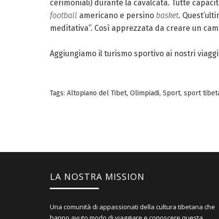
cerimoniali) durante la cavalcata. Tutte capacità
football
americano e persino
basket
. Quest’ult
meditativa”. Così apprezzata da creare un camp
Aggiungiamo il turismo sportivo ai nostri viagg
Tags:
Altopiano del Tibet
,
Olimpiadi
,
Sport
,
sport tibet
LA NOSTRA MISSION
Una comunità di appassionati della cultura tibetana che
hanno avuto modo di viaggiare e conoscere questa