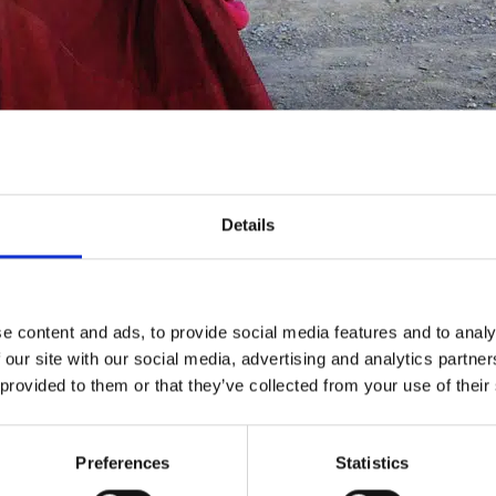
Details
l’esplorazione della Natura, della Cultura e della Spiritualità
a vita passata e presente su queste terre: quella dello Spor
e content and ads, to provide social media features and to analy
pagnano quello tradizionale oppure in mezzo a eventi ormai 
 our site with our social media, advertising and analytics partn
re più partecipanti, impazienti di mettersi alla prova. Con, a
 provided to them or that they’ve collected from your use of their
 la foto di Choeyang Kyi – la prima atleta tibetana a compete
inile dei venti chilometri di marcia. Dieci anni dopo, la Reg
Preferences
Statistics
igliaia di eventi locali e quasi un milione di persone (circa u