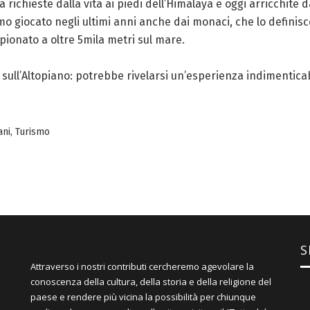
 richieste dalla vita ai piedi dell’Himalaya e oggi arricchite 
imo giocato negli ultimi anni anche dai monaci, che lo defin
ionato a oltre 5mila metri sul mare.
i sull’Altopiano: potrebbe rivelarsi un’esperienza indimentica
ani
,
Turismo
S
Attraverso i nostri contributi cercheremo agevolare la
conoscenza della cultura, della storia e della religione del
paese e rendere più vicina la possibilità per chiunque