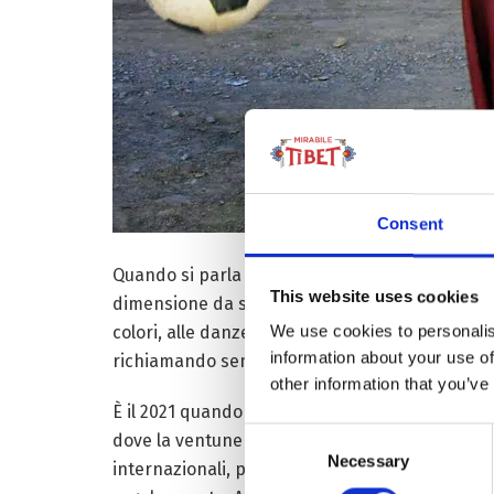
Consent
Quando si parla di turismo nel Tibet, si pensa al
This website uses cookies
dimensione da scoprire, che ha a che fare con l
We use cookies to personalis
colori, alle danze e ai canti che spesso accom
information about your use of
richiamando sempre più visitatori ma anche semp
other information that you’ve
È il 2021 quando sui giornali del mondo appare
Consent
dove la ventunenne arriva terza nella gara femm
Necessary
Selection
internazionali, più di 8mila impianti sportivi, m