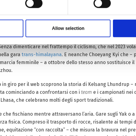
zionali sono stati aggiunti alla lista del patrimonio culturale
si ma anche gli scacchi) sono stati inseriti come eventi negli 
vernali – perché l’Altopiano è il luogo ideale nel quale allenars
Allow selection
za al freddo. A gennaio 2022, lo snowboardista Yongqing Lamu
mpiadi invernali e, ora, gli atleti dell’Altopiano si preparano p
 Senza dimenticare nel frattempo il ciclismo, che nel 2023 vola 
nella gara
trans-himalayana
. E neanche Choeyang Kyi che – p
marcia femminile – a ottobre dello stesso anno sostituisce i
gzhou.
in giro per il web scoprono la storia di Kelsang Lhundrup –
sta cominciando a confrontarsi con i
team
e i campionati nei d
 Lhasa, che celebrano molti degli sport tradizionali.
ce che fischiano mentre attraversano l’aria. Gare sugli Yak o a
i forza fisica. Compreso il trasporto di rocce, risalente ai te
ne, equitazione “con raccolta” – che misura la bravura nel pr