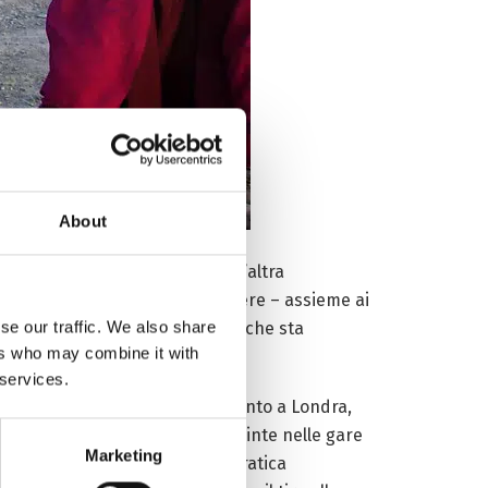
About
 dell’Altopiano. Ma c’è anche un’altra
t. Da guardare, celebrare o vivere – assieme ai
se our traffic. We also share
internazionali. Una dimensione che sta
ers who may combine it with
 volte, risultati eccezionali.
 services.
re alle Olimpiadi. In quel momento a Londra,
ione conta oltre 380 medaglie vinte nelle gare
Marketing
n terzo della popolazione) che pratica