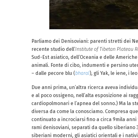
Parliamo dei Denisoviani: parenti stretti dei Ne
recente studio dell’
Institute of Tibetan Plateau 
Sud-Est asiatico, dell’Oceania e delle Americhe
animali. Fonte di cibo, indumenti e persino utens
– dalle pecore blu (
bharal
), gli Yak, le iene, i 
Due anni prima, un’altra ricerca aveva individu
e al poco ossigeno, nell’alta esposizione ai ra
cardiopolmonari e l’apnea del sonno.) Ma la st
diversa da come la conosciamo. Compresa quella
continuato a incrociarsi fino a circa 9mila ann
rami denisoviani, separati da quello siberiano 
siberiani moderni, gli asiatici orientali e i nativ