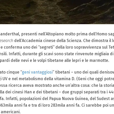
anderthal, presenti nell’Altopiano molto prima dell’Homo sapie
Research
dell’Accademia cinese della Scienza. Che dimostra il l
 e conferma uno dei “segreti” della loro sopravvivenza sul T
ili. Infatti, durante gli scavi sono state rinvenute migliaia d
leopardi delle nevi e le volpi tibetane alle lepri e le marmotte.
ato cinque “
geni vantaggiosi
” tibetani – uno dei quali deniso
ggi UV e nel metabolismo della vitamina D. (Geni che oggi pot
essa ricerca aveva mostrato anche un’altra cosa: che la stor
 dei cinesi Han e dei tibetani – due gruppi separati tra i 44
i fa. Infatti, popolazioni del Papua Nuova Guinea, del Sudest 
363mila anni fa e tra di loro 283mila anni fa. Ci sarebbe poi 
i americani.