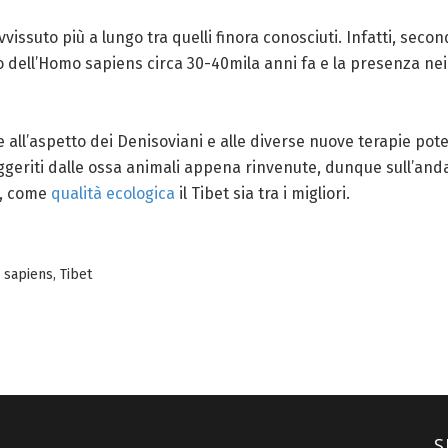
ssuto più a lungo tra quelli finora conosciuti. Infatti, second
ivo dell’Homo sapiens circa 30-40mila anni fa e la presenza nei
e all’aspetto dei Denisoviani e alle diverse nuove terapie po
uggeriti dalle ossa animali appena rinvenute, dunque sull’an
a, come
qualità ecologica
il Tibet sia tra i migliori.
 sapiens
,
Tibet
S