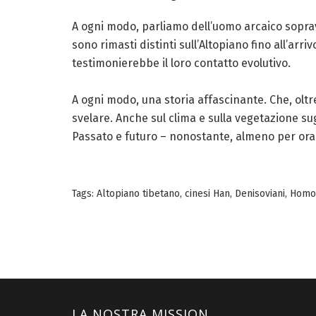
A ogni modo, parliamo dell’uomo arcaico sopravvi
sono rimasti distinti sull’Altopiano fino all’arr
testimonierebbe il loro contatto evolutivo.
A ogni modo, una storia affascinante. Che, oltr
svelare. Anche sul clima e sulla vegetazione s
Passato e futuro – nonostante, almeno per or
Tags:
Altopiano tibetano
,
cinesi Han
,
Denisoviani
,
Homo
LA NOSTRA MISSION